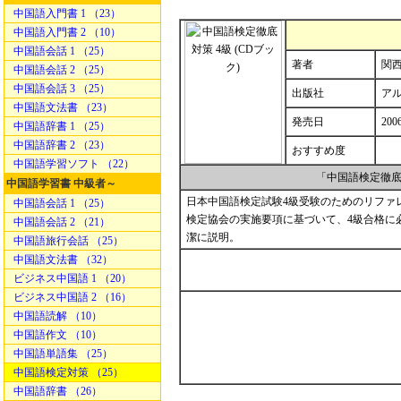
中国語入門書 1 （23）
中国語入門書 2 （10）
中国語会話 1 （25）
著者
関西
中国語会話 2 （25）
中国語会話 3 （25）
出版社
ア
中国語文法書 （23）
発売日
200
中国語辞書 1 （25）
中国語辞書 2 （23）
おすすめ度
中国語学習ソフト （22）
「中国語検定徹底
中国語学習書 中級者～
日本中国語検定試験4級受験のためのリファ
中国語会話 1 （25）
検定協会の実施要項に基づいて、4級合格に
中国語会話 2 （21）
潔に説明。
中国語旅行会話 （25）
中国語文法書 （32）
ビジネス中国語 1 （20）
ビジネス中国語 2 （16）
中国語読解 （10）
中国語作文 （10）
中国語単語集 （25）
中国語検定対策 （25）
中国語辞書 （26）