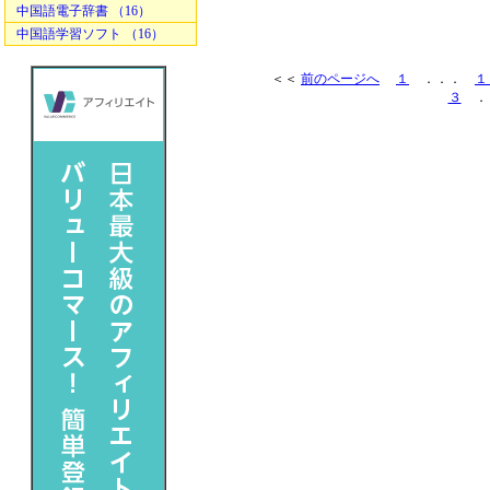
中国語電子辞書 （16）
中国語学習ソフト （16）
＜＜
前のページへ
１
．．．
１
３
．