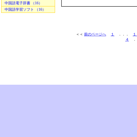
中国語電子辞書 （16）
中国語学習ソフト （16）
＜＜
前のページへ
１
．．．
１
４
．