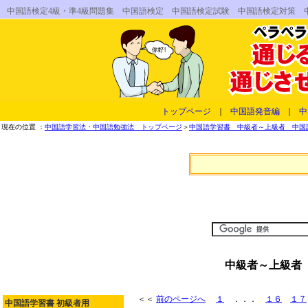
中国語検定4級・準4級問題集 中国語検定 中国語検定試験 中国語検定対策 
トップページ
｜
中国語発音編
｜
中
現在の位置 ：
中国語学習法・中国語勉強法 トップページ
＞
中国語学習書 中級者～上級者 中国
中級者～上級者
＜＜
前のページへ
１
．．．
１６
１７
中国語学習書 初級者用