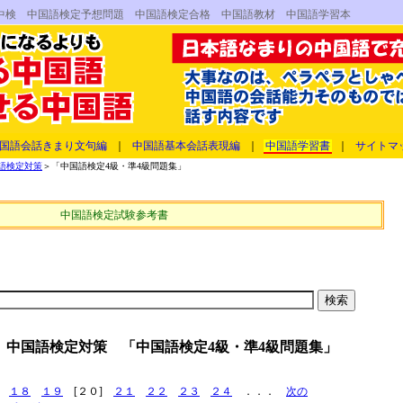
中検 中国語検定予想問題 中国語検定合格 中国語教材 中国語学習本
国語会話きまり文句編
｜
中国語基本会話表現編
｜
中国語学習書
｜
サイトマ
語検定対策
＞「中国語検定4級・準4級問題集」
中国語検定試験参考書
 中国語検定対策 「中国語検定4級・準4級問題集」
１８
１９
[２０]
２１
２２
２３
２４
．．．
次の