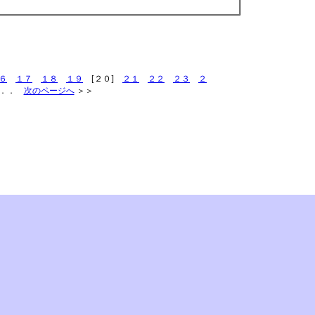
６
１７
１８
１９
[２０]
２１
２２
２３
２
．．
次のページへ
＞＞