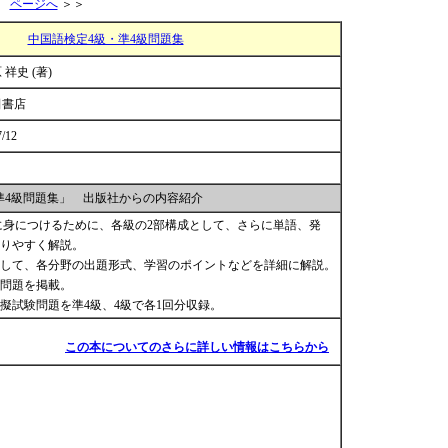
ページへ
＞＞
中国語検定4級・準4級問題集
 祥史 (著)
田書店
7/12
準4級問題集」 出版社からの内容紹介
実に身につけるために、各級の2部構成として、さらに単語、発
りやすく解説。
して、各分野の出題形式、学習のポイントなどを詳細に解説。
問題を掲載。
擬試験問題を準4級、4級で各1回分収録。
この本についてのさらに詳しい情報はこちらから