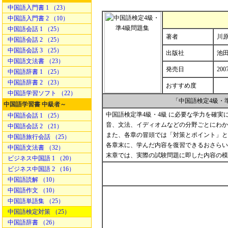
中国語入門書 1 （23）
中国語入門書 2 （10）
中国語会話 1 （25）
著者
川原
中国語会話 2 （25）
中国語会話 3 （25）
出版社
池
中国語文法書 （23）
発売日
200
中国語辞書 1 （25）
中国語辞書 2 （23）
おすすめ度
中国語学習ソフト （22）
「中国語検定4級・
中国語学習書 中級者～
中国語検定準4級・4級 に必要な学力を確
中国語会話 1 （25）
音、文法、イディオムなどの分野ごとにわか
中国語会話 2 （21）
また、各章の冒頭では「対策とポイント」と
中国語旅行会話 （25）
各章末に、学んだ内容を復習できるおさらい
中国語文法書 （32）
末章では、実際の試験問題に即した内容の模
ビジネス中国語 1 （20）
ビジネス中国語 2 （16）
中国語読解 （10）
中国語作文 （10）
中国語単語集 （25）
中国語検定対策 （25）
中国語辞書 （26）