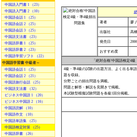
中国語入門書 1 （23）
中国語入門書 2 （10）
中国語会話 1 （25）
著者
廖 
中国語会話 2 （25）
中国語会話 3 （25）
出版社
高橋
中国語文法書 （23）
発売日
200
中国語辞書 1 （25）
中国語辞書 2 （23）
おすすめ度
中国語学習ソフト （22）
「絶対合格!中国語検定4
中国語学習書 中級者～
4級・準4級の試験の出題方法、よく出る単
中国語会話 1 （25）
題を収録。
中国語会話 2 （21）
分野ごとの頻出問題を満載。
中国語旅行会話 （25）
問題と解答・解説を見開きで掲載。
中国語文法書 （32）
本試験型模擬試験問題を各級1回分掲載。
ビジネス中国語 1 （20）
ビジネス中国語 2 （16）
中国語読解 （10）
中国語作文 （10）
中国語単語集 （25）
中国語検定対策 （25）
中国語辞書 （26）