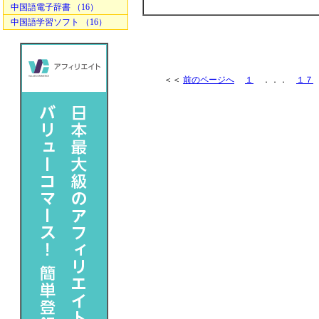
中国語電子辞書 （16）
中国語学習ソフト （16）
＜＜
前のページへ
１
．．．
１７