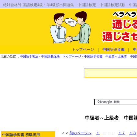
絶対合格!中国語検定4級・準4級頻出問題集 中国語検定 中国語検定試験 中
トップページ
｜
中国語発音編
｜
中
現在の位置 ：
中国語学習法・中国語勉強法 トップページ
＞
中国語学習書 中級者～上級者 中国
中級者～上級者 中国語
＜＜
前のページへ
１
．．．
１７
１８
中国語学習書 初級者用