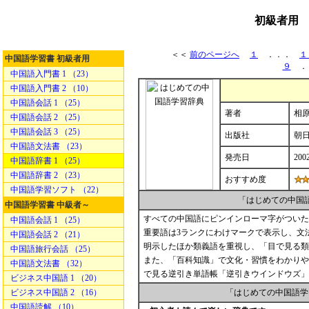
初級者用 
＜＜
前のページへ
１
．．．
１
中国語学習書 初級者用
９
．
中国語入門書 1 （23）
中国語入門書 2 （10）
中国語会話 1 （25）
著者
相原
中国語会話 2 （25）
中国語会話 3 （25）
出版社
朝
中国語文法書 （23）
発売日
200
中国語辞書 1 （25）
中国語辞書 2 （23）
おすすめ度
中国語学習ソフト （22）
「はじめての中国
中国語学習書 中級者～
すべての中国語にピンインローマ字がついた
中国語会話 1 （25）
重要語は3ランクにわけマークで表示し、文
中国語会話 2 （21）
明示したほか類義語を重視し、「目で見る類
中国語旅行会話 （25）
また、「百科知識」で文化・習慣をわかりやす
中国語文法書 （32）
で見る逆引き単語帳「逆引きウインドウズ」
ビジネス中国語 1 （20）
ビジネス中国語 2 （16）
「はじめての中国語学
中国語読解 （10）