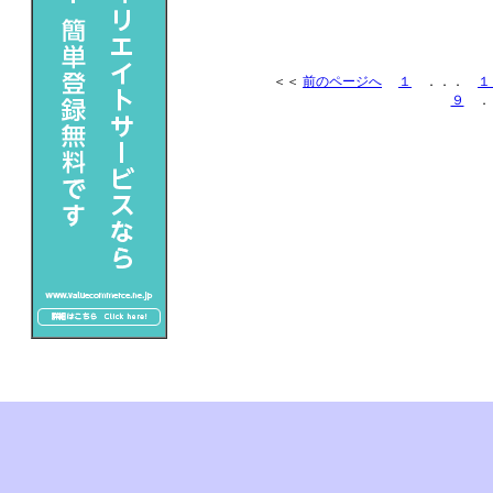
＜＜
前のページへ
１
．．．
１
９
．