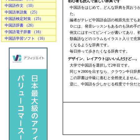
初心者も読んで楽しい辞典です
中国語作文 （10）
中国語をはじめて、どんな辞典を買おう
中国語単語集 （25）
た。
中国語検定対策 （25）
編者がテレビ中国語会話の相原先生でも
中国語辞書 （26）
Ｄには、発音レッスンもあるのも決め手
中国語電子辞書 （16）
例文にはすべてピンインが書いてあり、
中国語学習ソフト （16）
類義語などのコラムもイラスト入りで充
くなるような辞典です。
毎日持って歩きたくなる辞典です。
デザイン、レイアウトはいいんだけど…。
大学で中国語を選択して2年目です。
同じ￥2800を出すなら、クラウン中日
この辞書は中級に進むと全然使えません
逆に、中国語を少しかじる程度で十分だ