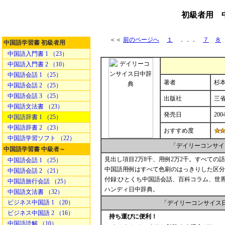
初級者用 
＜＜
前のページへ
１
．．．
７
８
中国語学習書 初級者用
中国語入門書 1 （23）
中国語入門書 2 （10）
中国語会話 1 （25）
著者
杉本
中国語会話 2 （25）
中国語会話 3 （25）
出版社
三
中国語文法書 （23）
発売日
200
中国語辞書 1 （25）
中国語辞書 2 （23）
おすすめ度
中国語学習ソフト （22）
「デイリーコンサイ
中国語学習書 中級者～
見出し項目2万8千、用例2万2千。すべての
中国語会話 1 （25）
中国語用例はすべて色刷のはっきりした区分
中国語会話 2 （21）
付録:ひとくち中国語会話、百科コラム、世
中国語旅行会話 （25）
ハンディ日中辞典。
中国語文法書 （32）
ビジネス中国語 1 （20）
「デイリーコンサイス
ビジネス中国語 2 （16）
持ち運びに便利！
中国語読解 （10）