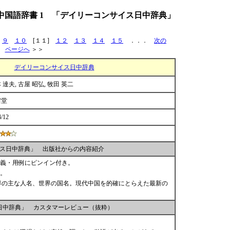
中国語辞書 1 「デイリーコンサイス日中辞典」
９
１０
[１１]
１２
１３
１４
１５
．．．
次の
ページへ
＞＞
デイリーコンサイス日中辞典
 達夫, 古屋 昭弘, 牧田 英二
省堂
4/12
ス日中辞典」 出版社からの内容紹介
語義・用例にピンイン付き。
。
界の主な人名、世界の国名。現代中国を的確にとらえた最新の
日中辞典」 カスタマーレビュー（抜粋）