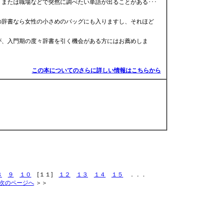
または職場などで突然に調べたい単語が出ることがある･･･
の辞書なら女性の小さめのバッグにも入りますし、それほど
が、入門期の度々辞書を引く機会がある方にはお薦めしま
この本についてのさらに詳しい情報はこちらから
８
９
１０
[１１]
１２
１３
１４
１５
．．．
次のページへ
＞＞