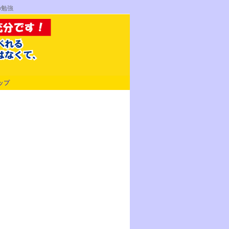
語の勉強
ップ