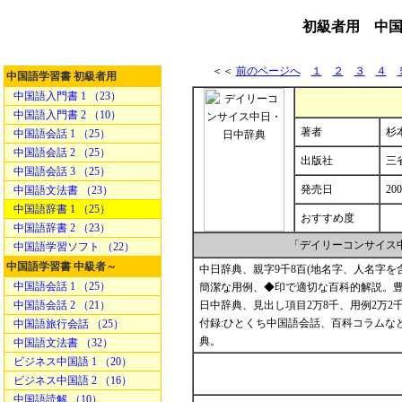
初級者用 中国
＜＜
前のページへ
１
２
３
４
中国語学習書 初級者用
中国語入門書 1 （23）
中国語入門書 2 （10）
著者
杉本
中国語会話 1 （25）
中国語会話 2 （25）
出版社
三
中国語会話 3 （25）
発売日
200
中国語文法書 （23）
中国語辞書 1 （25）
おすすめ度
中国語辞書 2 （23）
「デイリーコンサイス
中国語学習ソフト （22）
中国語学習書 中級者～
中日辞典、親字9千8百(地名字、人名字を
中国語会話 1 （25）
簡潔な用例、◆印で適切な百科的解説。
中国語会話 2 （21）
日中辞典、見出し項目2万8千、用例2万
付録:ひとくち中国語会話、百科コラムな
中国語旅行会話 （25）
典。
中国語文法書 （32）
ビジネス中国語 1 （20）
ビジネス中国語 2 （16）
中国語読解 （10）