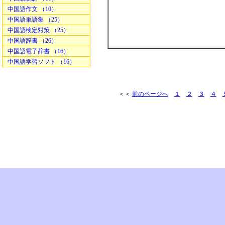
中国語作文 （10）
中国語単語集 （25）
中国語検定対策 （25）
中国語辞書 （26）
中国語電子辞書 （16）
中国語学習ソフト （16）
＜＜
前のページへ
１
２
３
４