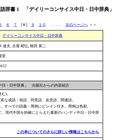
語辞書 1 「デイリーコンサイス中日・日中辞典」
５
６
７
[８]
９
１０
．．．
次のページへ
＞＞
デイリーコンサイス中日・日中辞典
 達夫, 古屋 昭弘, 牧田 英二
省堂
4/12
中日・日中辞典」 出版社からの内容紹介
含む)。
豊富な成語・俗語、同意語、反意語、関連語。
2千。すべての語義・用例にピンイン付き。用例は色刷。
ど。現代中国を的確にとらえた最新のハンディ中日・日中辞
この本についてのさらに詳しい情報はこちらから