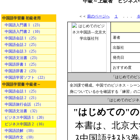
中級～上級者 ビジネス
＜＜
前のページへ
１
．．．
中国語学習書 初級者用
中国語入門書 1 （23）
中国語入門書 2 （10）
著者
中国語会話 1 （25）
中国語会話 2 （25）
出版社
中国語会話 3 （25）
発売日
中国語文法書 （23）
中国語辞書 1 （25）
おすすめ度
中国語辞書 2 （23）
「はじめてのビ
中国語学習ソフト （22）
中国語学習書 中級者～
全20課で構成。中国でのビジネス・シー
中国語会話 1 （25）
身についているかを確認する「練習」の
中国語会話 2 （21）
「はじめてのビジネ
中国語旅行会話 （25）
"はじめての"
中国語文法書 （32）
ビジネス中国語 1 （20）
本書は、北京大
ビジネス中国語 2 （16）
中国語読解 （10）
ｽ中国語ﾃｷｽﾄ
中国語作文 （10）