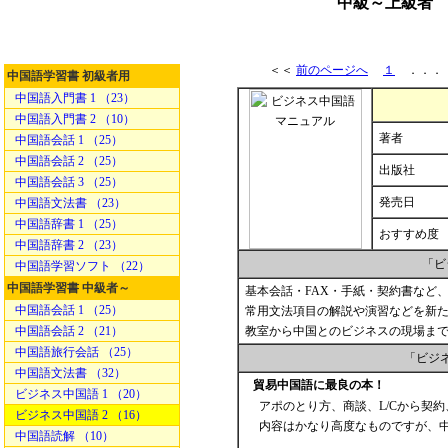
中級～上級者 
＜＜
前のページへ
１
．．
中国語学習書 初級者用
中国語入門書 1 （23）
中国語入門書 2 （10）
著者
中国語会話 1 （25）
中国語会話 2 （25）
出版社
中国語会話 3 （25）
発売日
中国語文法書 （23）
中国語辞書 1 （25）
おすすめ度
中国語辞書 2 （23）
「ビ
中国語学習ソフト （22）
中国語学習書 中級者～
基本会話・FAX・手紙・契約書など
中国語会話 1 （25）
常用文法項目の解説や演習などを新
中国語会話 2 （21）
教室から中国とのビジネスの現場まで
中国語旅行会話 （25）
「ビジ
中国語文法書 （32）
貿易中国語に最良の本！
ビジネス中国語 1 （20）
アポのとり方、商談、L/Cから契
ビジネス中国語 2 （16）
内容はかなり高度なものですが、中
中国語読解 （10）