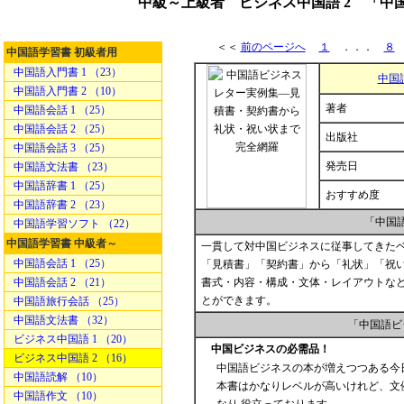
中級～上級者 ビジネス中国語 2 「
＜＜
前のページへ
１
．．．
８
中国語学習書 初級者用
中国語入門書 1 （23）
中国
中国語入門書 2 （10）
著者
中国語会話 1 （25）
中国語会話 2 （25）
出版社
中国語会話 3 （25）
発売日
中国語文法書 （23）
中国語辞書 1 （25）
おすすめ度
中国語辞書 2 （23）
「中国
中国語学習ソフト （22）
中国語学習書 中級者～
一貫して対中国ビジネスに従事してきた
中国語会話 1 （25）
「見積書」「契約書」から「礼状」「祝
中国語会話 2 （21）
書式・内容・構成・文体・レイアウトな
とができます。
中国語旅行会話 （25）
中国語文法書 （32）
「中国語ビ
ビジネス中国語 1 （20）
中国ビジネスの必需品！
ビジネス中国語 2 （16）
中国語ビジネスの本が増えつつある今
中国語読解 （10）
本書はかなりレベルが高いけれど、文
中国語作文 （10）