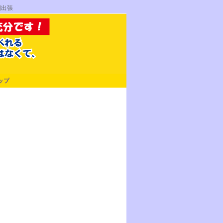
国出張
ップ