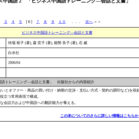
ス中国語 2 「ビジネス中国語トレーニング―会話と文書」
３
４
５
[６]
７
８
９
１０
．．．
次へ
＞＞
ビジネス中国語トレーニング―会話と文書
待場 裕子 (著), 森 宏子 (著), 能勢 良子 (著), 石 威
白水社
2006/04
国語トレーニング―会話と文書」 出版社からの内容紹介
引合いとオファー・商品の買い付け・納期の交渉・支払い方式・契約の調印など)を収
役立つ常用表現で構成。
な会話力および中国語への翻訳能力が養える。
この本についてのさらに詳しい情報はこちらか