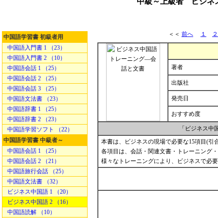
中級～上級者 ビジネ
＜＜
前へ
１
２
中国語学習書 初級者用
中国語入門書 1 （23）
中国語入門書 2 （10）
著者
中国語会話 1 （25）
中国語会話 2 （25）
出版社
中国語会話 3 （25）
発売日
中国語文法書 （23）
中国語辞書 1 （25）
おすすめ度
中国語辞書 2 （23）
「ビジネス中
中国語学習ソフト （22）
中国語学習書 中級者～
本書は、ビジネスの現場で必要な15項目(
中国語会話 1 （25）
各項目は、会話・関連文書・トレーニング・
中国語会話 2 （21）
様々なトレーニングにより、ビジネスで必要
中国語旅行会話 （25）
中国語文法書 （32）
ビジネス中国語 1 （20）
ビジネス中国語 2 （16）
中国語読解 （10）