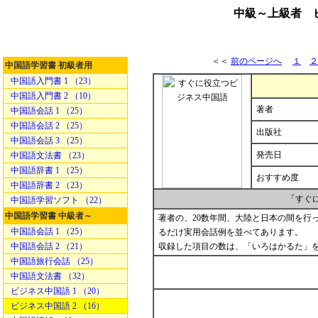
中級～上級者 
＜＜
前のページへ
１
２
中国語学習書 初級者用
中国語入門書 1 （23）
中国語入門書 2 （10）
著者
中国語会話 1 （25）
中国語会話 2 （25）
出版社
中国語会話 3 （25）
発売日
中国語文法書 （23）
中国語辞書 1 （25）
おすすめ度
中国語辞書 2 （23）
「すぐ
中国語学習ソフト （22）
中国語学習書 中級者～
著者の、20数年間、大陸と日本の間を行
中国語会話 1 （25）
るだけ実用会話例を並べてあります。
中国語会話 2 （21）
収録した項目の数は、「いろはかるた」を
中国語旅行会話 （25）
中国語文法書 （32）
ビジネス中国語 1 （20）
ビジネス中国語 2 （16）