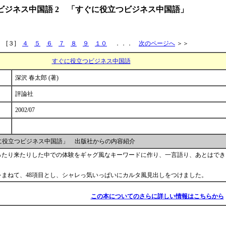
ビジネス中国語 2 「すぐに役立つビジネス中国語」
[３]
４
５
６
７
８
９
１０
．．．
次のページへ
＞＞
すぐに役立つビジネス中国語
深沢 春太郎 (著)
評論社
2002/07
に役立つビジネス中国語」 出版社からの内容紹介
ったり来たりした中での体験をギャグ風なキーワードに作り、一言語り、あとはでき
まねて、48項目とし、シャレっ気いっぱいにカルタ風見出しをつけました。
この本についてのさらに詳しい情報はこちらから