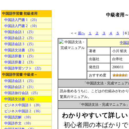
中国語学習書 初級者用
中級者用～
中国語入門書 1 （23）
中国語入門書 2 （10）
中国語会話 1 （25）
＜＜
前へ
１
２
３
４
５
[
６
中国語会話 2 （25）
中国
中国語会話 3 （25）
中国語文法書 （23）
著者
小川 郁夫
中国語辞書 1 （25）
出版社
白帝社
中国語辞書 2 （23）
発売日
2000/11
中国語学習ソフト （22）
中国語学習書 中級者～
おすすめ度
中国語会話 1 （25）
「中国語文法・完成マニュア
中国語会話 2 （21）
読み進めるうちに、こどはの仕組みがわかり
中国語旅行会話 （25）
驚異のマニュアル。
中国語文法書 （32）
「中国語文法・完成マニュアル
ビジネス中国語 1 （20）
ビジネス中国語 2 （16）
わかりやすいて詳しい
中国語読解 （10）
中国語作文 （10）
初心者用の本ばかりで