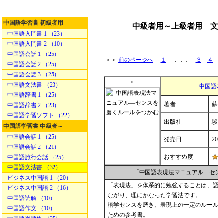
中国語学習書 初級者用
中級者用～上級者用 文
中国語入門書 1 （23）
中国語入門書 2 （10）
中国語会話 1 （25）
＜＜
前のページへ
１
．．．
３
４
中国語会話 2 （25）
中国語会話 3 （25）
<
中国語文法書 （23）
中国語
中国語辞書 1 （25）
著者
蘇
中国語辞書 2 （23）
中国語学習ソフト （22）
出版社
駿
中国語学習書 中級者～
中国語会話 1 （25）
発売日
20
中国語会話 2 （21）
おすすめ度
中国語旅行会話 （25）
中国語文法書 （32）
「中国語表現法マニュアル―セ
ビジネス中国語 1 （20）
「表現法」を体系的に勉強することは、
ビジネス中国語 2 （16）
ながり、理にかなった学習法です。
中国語読解 （10）
語学センスを磨き、表現上の一定のルー
中国語作文 （10）
ための参考書。