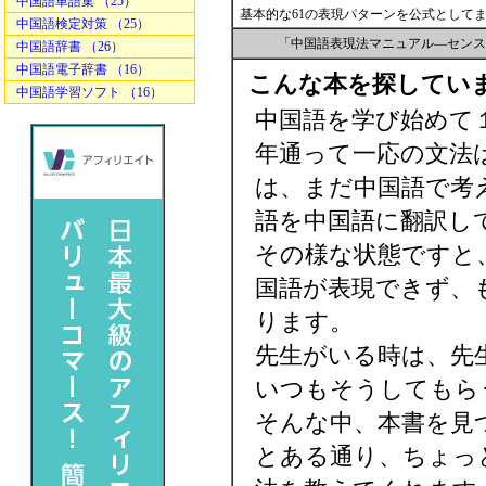
中国語単語集 （25）
基本的な61の表現パターンを公式として
中国語検定対策 （25）
「中国語表現法マニュアル―センス
中国語辞書 （26）
中国語電子辞書 （16）
こんな本を探してい
中国語学習ソフト （16）
中国語を学び始めて
年通って一応の文法
は、まだ中国語で考
語を中国語に翻訳し
その様な状態ですと
国語が表現できず、
ります。
先生がいる時は、先
いつもそうしてもら
そんな中、本書を見
とある通り、ちょっ