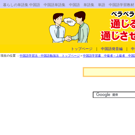
暮らしの単語集 中国語 中国語単語集 中国語 単語集 単語 中国語学習教
トップページ
｜
中国語発音編
｜
中
現在の位置 ：
中国語学習法・中国語勉強法 トップページ
＞
中国語学習書 中級者～上級者 中国