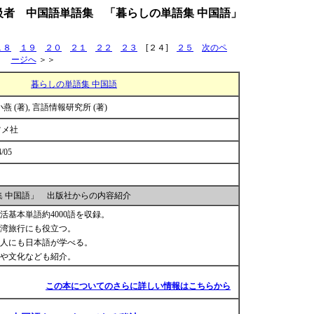
級者 中国語単語集 「暮らしの単語集 中国語」
１８
１９
２０
２１
２２
２３
[２４]
２５
次のペ
ージへ
＞＞
暮らしの単語集 中国語
小燕 (著), 言語情報研究所 (著)
ツメ社
4/05
集 中国語」 出版社からの内容紹介
基本単語約4000語を収録。
湾旅行にも役立つ。
人にも日本語が学べる。
や文化なども紹介。
この本についてのさらに詳しい情報はこちらから