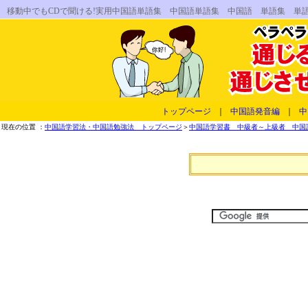
移動中でもCDで聞ける!実用中国語単語集 中国語単語集 中国語 単語集 単
トップページ
｜
中国語発音編
｜
中
現在の位置 ：
中国語学習法・中国語勉強法 トップページ
＞
中国語学習書 中級者～上級者 中国