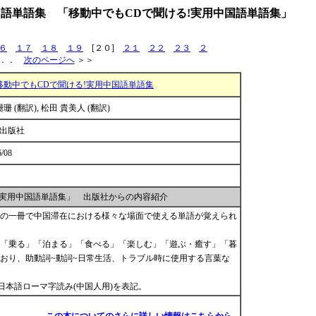
語単語集 「移動中でもCDで聞ける!実用中国語単語集」
６
１７
１８
１９
[２０]
２１
２２
２３
２
．．
次のページへ
＞＞
移動中でもCDで聞ける!実用中国語単語集
珊珊 (翻訳), 松田 貴美人 (翻訳)
S出版社
6/08
!実用中国語単語集」 出版社からの内容紹介
、この一冊で中国滞在における様々な場面で使える単語が覚えられ
「乗る」「泊まる」「食べる」「楽しむ」「遊ぶ・癒す」「暮
おり、助動詞~動詞~日常生活、トラブル時に使用する言葉な
日本語ローマ字読み(中国人用)を表記。