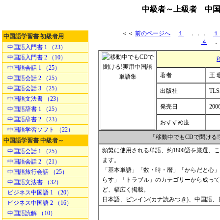
中級者～上級者 中国
＜＜
前のページへ
１
．．．
１
中国語学習書 初級者用
４
．
中国語入門書 1 （23）
中国語入門書 2 （10）
中国語会話 1 （25）
著者
王 
中国語会話 2 （25）
中国語会話 3 （25）
出版社
TL
中国語文法書 （23）
発売日
200
中国語辞書 1 （25）
中国語辞書 2 （23）
おすすめ度
中国語学習ソフト （22）
「移動中でもCDで聞ける
中国語学習書 中級者～
頻繁に使用される単語、約1800語を厳選
中国語会話 1 （25）
ます。
中国語会話 2 （21）
「基本単語」「数・時・暦」「からだと心」
中国語旅行会話 （25）
らす」「トラブル」のカテゴリーから成って
中国語文法書 （32）
ど、幅広く掲載。
ビジネス中国語 1 （20）
日本語、ピンイン(カナ読みつき)、中国語、
ビジネス中国語 2 （16）
中国語読解 （10）