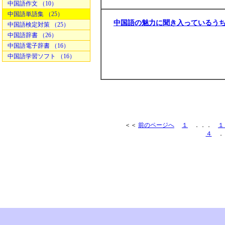
中国語作文 （10）
中国語単語集 （25）
中国語の魅力に聞き入っているう
中国語検定対策 （25）
中国語辞書 （26）
中国語電子辞書 （16）
中国語学習ソフト （16）
＜＜
前のページへ
１
．．．
１
４
．