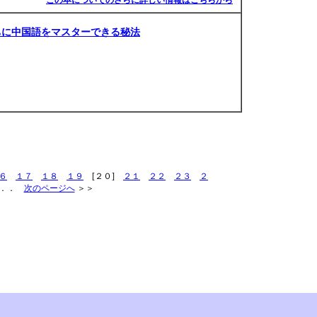
この本についてのさらに詳しい情報はこちらから
ちに中国語をマスターできる秘法
６
１７
１８
１９
[２０]
２１
２２
２３
２
．．
次のページへ
＞＞