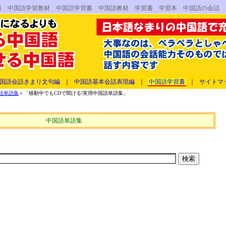
語 中国語学習教材 中国語学習書 中国語教材 学習書 学習本 中国語の会話
国語会話きまり文句編
｜
中国語基本会話表現編
｜
中国語学習書
｜
サイトマ
語単語集
＞「移動中でもCDで聞ける!実用中国語単語集」
中国語単語集