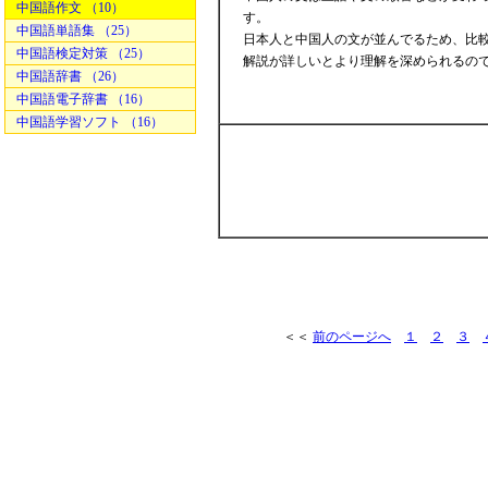
中国語作文 （10）
す。
中国語単語集 （25）
日本人と中国人の文が並んでるため、比較
中国語検定対策 （25）
解説が詳しいとより理解を深められるの
中国語辞書 （26）
中国語電子辞書 （16）
中国語学習ソフト （16）
＜＜
前のページへ
１
２
３