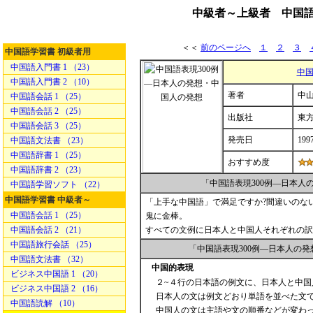
中級者～上級者 中国語
＜＜
前のページへ
１
２
３
中国語学習書 初級者用
中国語入門書 1 （23）
中国
中国語入門書 2 （10）
著者
中山 
中国語会話 1 （25）
中国語会話 2 （25）
出版社
東
中国語会話 3 （25）
発売日
199
中国語文法書 （23）
中国語辞書 1 （25）
おすすめ度
中国語辞書 2 （23）
「中国語表現300例―日本
中国語学習ソフト （22）
中国語学習書 中級者～
「上手な中国語」で満足ですか?間違いのな
中国語会話 1 （25）
鬼に金棒。
中国語会話 2 （21）
すべての文例に日本人と中国人それぞれの訳
中国語旅行会話 （25）
「中国語表現300例―日本人の
中国語文法書 （32）
中国的表現
ビジネス中国語 1 （20）
２~４行の日本語の例文に、日本人と中
ビジネス中国語 2 （16）
日本人の文は例文どおり単語を並べた文
中国語読解 （10）
中国人の文は主語や文の順番などが変わ