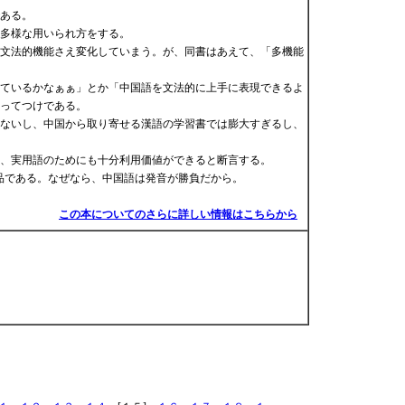
ある。
多様な用いられ方をする。
文法的機能さえ変化していまう。が、同書はあえて、「多機能
ているかなぁぁ」とか「中国語を文法的に上手に表現できるよ
ってつけである。
ないし、中国から取り寄せる漢語の学習書では膨大すぎるし、
、実用語のためにも十分利用価値ができると断言する。
品である。なぜなら、中国語は発音が勝負だから。
この本についてのさらに詳しい情報はこちらから