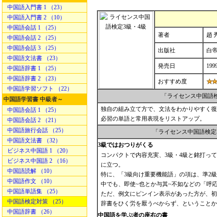
中国語入門書 1 （23）
中国語入門書 2 （10）
中国語会話 1 （25）
著者
趙 秀
中国語会話 2 （25）
中国語会話 3 （25）
出版社
白
中国語文法書 （23）
発売日
199
中国語辞書 1 （25）
中国語辞書 2 （23）
おすすめ度
中国語学習ソフト （22）
「ライセンス中国語
中国語学習書 中級者～
独自の組み立て方で、文法をわかりやすく復
中国語会話 1 （25）
必習の単語と常用表現をリストアップ。
中国語会話 2 （21）
中国語旅行会話 （25）
「ライセンス中国語検定
中国語文法書 （32）
3級ではおつりがくる
ビジネス中国語 1 （20）
コンパクトで内容充実、3級・4級と銘打っ
ビジネス中国語 2 （16）
に立つ。
中国語読解 （10）
特に、「3級向け重要機能語」の項は、準2
中国語作文 （10）
中でも、即使~也とか与其~不如などの「呼
中国語単語集 （25）
ただ、例文にピンイン表示があった方が、初
中国語検定対策 （25）
辞書をひく労を厭うべからず、ということか
中国語辞書 （26）
中国語を学ぶ者の座右の書