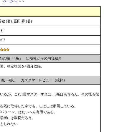
ページへ
＞＞
敏 (著), 冨田 昇 (著)
帝社
9/07
検定3級・4級」 出版社からの内容紹介
習。検定模試を4回分収録。
3級・4級」 カスタマーレビュー（抜粋）
ているが、これ1冊マスターすれば、3級はもちろん、その後も役
級を既に取得した今でも、しばしば参照している。
応パターン」はたいへん有用である。
学者には親切だろう。
もしれない