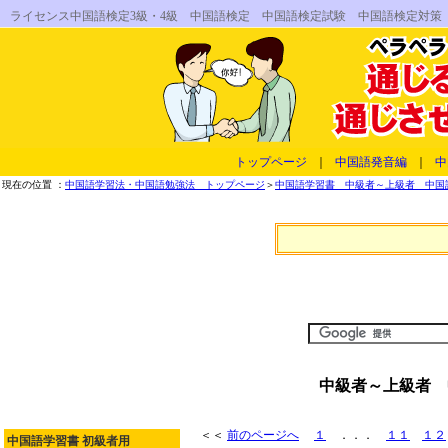
ライセンス中国語検定3級・4級 中国語検定 中国語検定試験 中国語検定対策
トップページ
｜
中国語発音編
｜
中
現在の位置 ：
中国語学習法・中国語勉強法 トップページ
＞
中国語学習書 中級者～上級者 中国
中級者～上級者 
＜＜
前のページへ
１
．．．
１１
１２
中国語学習書 初級者用