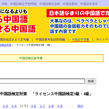
 中検 中国語検定予想問題 中国語検定合格 中国語教材 中国語学習本
国語会話きまり文句編
｜
中国語基本会話表現編
｜
中国語学習書
｜
サイトマ
語検定対策
＞「ライセンス中国語検定3級・4級」
中国語検定参考書
中国語検定対策 「ライセンス中国語検定3級・4級」
１３
１４
[１５]
１６
１７
１８
１９
．．．
次の