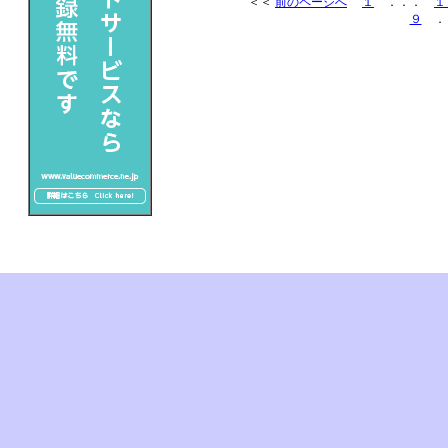
＜＜
前のページへ
１
．．．
１
９
．