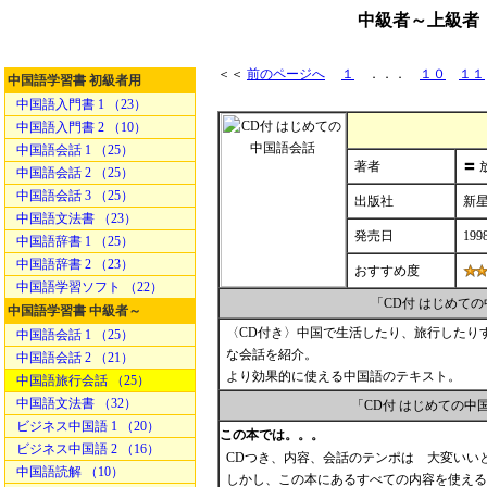
中級者～上級者
＜＜
前のページへ
１
．．．
１０
１１
中国語学習書 初級者用
中国語入門書 1 （23）
中国語入門書 2 （10）
中国語会話 1 （25）
著者
〓 放
中国語会話 2 （25）
中国語会話 3 （25）
出版社
新
中国語文法書 （23）
発売日
199
中国語辞書 1 （25）
中国語辞書 2 （23）
おすすめ度
中国語学習ソフト （22）
「CD付 はじめて
中国語学習書 中級者～
〈CD付き〉中国で生活したり、旅行したり
中国語会話 1 （25）
な会話を紹介。
中国語会話 2 （21）
より効果的に使える中国語のテキスト。
中国語旅行会話 （25）
中国語文法書 （32）
「CD付 はじめての
ビジネス中国語 1 （20）
この本では。。。
ビジネス中国語 2 （16）
CDつき、内容、会話のテンポは 大変いい
中国語読解 （10）
しかし、この本にあるすべての内容を使える