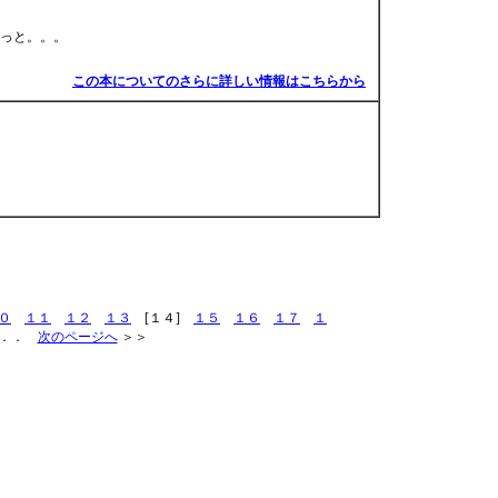
っと。。。
この本についてのさらに詳しい情報はこちらから
０
１１
１２
１３
[１４]
１５
１６
１７
１
．．
次のページへ
＞＞