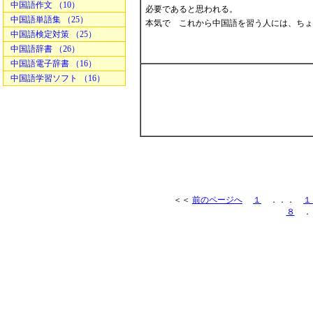
中国語作文 （10）
必要であると思われる。
中国語単語集 （25）
本気で これから中国語を習う人には、ちょ
中国語検定対策 （25）
中国語辞書 （26）
中国語電子辞書 （16）
中国語学習ソフト （16）
＜＜
前のページへ
１
．．．
１
８
．