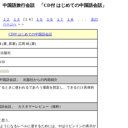
 中国語旅行会話 「CD付 はじめての中国語会話」
１２
１３
[１４]
１５
１６
１７
１８
．．．
次の
ページへ
＞＞
CD付 はじめての中国語会話
 (著, 原著), 広岡 純 (著)
星出版社
8/10
の中国語会話」 出版社からの内容紹介
するときに使われるであろう場面を想定し、できるだけ具体的
中国語会話」 カスタマーレビュー（抜粋）
と思う。
ようになるレベルに達するためには、やはりピンインの表示が