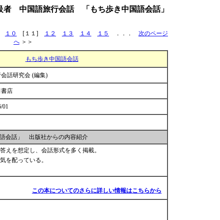
級者 中国語旅行会話 「もち歩き中国語会話」
１０
[１１]
１２
１３
１４
１５
．．．
次のページ
へ
＞＞
もち歩き中国語会話
会話研究会 (編集)
田書店
6/01
語会話」 出版社からの内容紹介
答えを想定し、会話形式を多く掲載。
気を配っている。
この本についてのさらに詳しい情報はこちらから