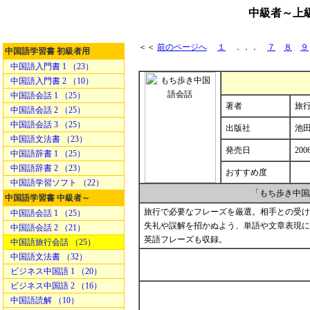
中級者～上
＜＜
前のページへ
１
．．．
７
８
９
中国語学習書 初級者用
中国語入門書 1 （23）
中国語入門書 2 （10）
中国語会話 1 （25）
著者
旅行
中国語会話 2 （25）
中国語会話 3 （25）
出版社
池
中国語文法書 （23）
発売日
200
中国語辞書 1 （25）
中国語辞書 2 （23）
おすすめ度
中国語学習ソフト （22）
「もち歩き中国
中国語学習書 中級者～
旅行で必要なフレーズを厳選。相手との受け
中国語会話 1 （25）
失礼や誤解を招かぬよう、単語や文章表現に
中国語会話 2 （21）
英語フレーズも収録。
中国語旅行会話 （25）
中国語文法書 （32）
ビジネス中国語 1 （20）
ビジネス中国語 2 （16）
中国語読解 （10）