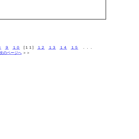
８
９
１０
[１１]
１２
１３
１４
１５
．．．
次のページへ
＞＞