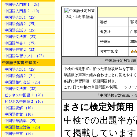
中国語入門書 1 （23）
中国語入門書 2 （10）
中国語会話 1 （25）
著者
郭 
中国語会話 2 （25）
中国語会話 3 （25）
出版社
白
中国語文法書 （23）
発売日
200
中国語辞書 1 （25）
中国語辞書 2 （23）
おすすめ度
中国語学習ソフト （22）
「中国語検定対策3級
中国語学習書 中級者～
中検の出題形式に沿った単語攻略法を丁寧に
中国語会話 1 （25）
単語帳は声調の組み合わせごとに覚えやすく
中国語会話 2 （21）
各課に練習問題・模擬問題付き。
中国語旅行会話 （25）
これ1冊で中検の単語問題を制覇。 シリー
中国語文法書 （32）
ビジネス中国語 1 （20）
「中国語検定対策3級・
ビジネス中国語 2 （16）
まさに検定対策用
中国語読解 （10）
中国語作文 （10）
中検での出題率が
中国語単語集 （25）
中国語検定対策 （25）
て掲載しています
中国語辞書 （26）