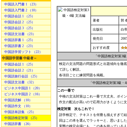
中国語入門書 1 （23）
中国語入門書 2 （10）
中国語会話 1 （25）
著者
郭 
中国語会話 2 （25）
中国語会話 3 （25）
出版社
白
中国語文法書 （23）
発売日
200
中国語辞書 1 （25）
中国語辞書 2 （23）
おすすめ度
中国語学習ソフト （22）
「中国語検定対策3級
中国語学習書 中級者～
検定の文法問題の問題形式と出題傾向を徹底
中国語会話 1 （25）
て詳しく解説。
中国語会話 2 （21）
各項目ごとに練習問題を掲載。
中国語旅行会話 （25）
中国語文法書 （32）
「中国語検定対策3級・
ビジネス中国語 1 （20）
この一冊で
ビジネス中国語 2 （16）
中検の文法対策はこれ一冊で大丈夫。ポイン
中国語読解 （10）
作文の配点が高いので応用力がきくように文
中国語作文 （10）
検定対策 次もこれで！
中国語単語集 （25）
語学検定で、テキストを何冊も揃えすぎて結
中国語検定対策 （25）
回はこの本を選んでラッキーと、思いました
中国語辞書 （26）
実際の検定会場にも、この本を持っている人