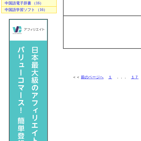
中国語電子辞書 （16）
中国語学習ソフト （16）
＜＜
前のページへ
１
．．．
１７