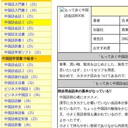
中国語入門書 1 （23）
中国語入門書 2 （10）
中国語会話 1 （25）
著者
呉 
中国語会話 2 （25）
中国語会話 3 （25）
出版社
西
中国語文法書 （23）
発売日
200
中国語辞書 1 （25）
中国語辞書 2 （23）
おすすめ度
中国語学習ソフト （22）
「もって歩く中国語
中国語学習書 中級者～
食事、買い物、観光をはじめとした、旅先で
中国語会話 1 （25）
言いたいはず」というセリフを用意。
中国語会話 2 （21）
短かめで、カタカナ読みをつけてあるので、
中国語旅行会話 （25）
中国語文法書 （32）
「もって歩く中国語会
ビジネス中国語 1 （20）
持歩用会話本の基本がなっている!!
ビジネス中国語 2 （16）
中国語初心者にオススメ。
中国語読解 （10）
漢字にカタカナしか書いていない会話本が多
中国語作文 （10）
れているので、ちょっと中国語の勉強をかじ
中国語単語集 （25）
又、小さく英語表現も書かれているので、発
中国語検定対策 （25）
よかったです。
中国語辞書 （26）
小さくて持ちやすい形状でありながら内容充