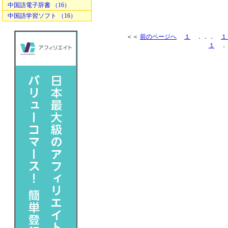
中国語電子辞書 （16）
中国語学習ソフト （16）
＜＜
前のページへ
１
．．．
１
１
．