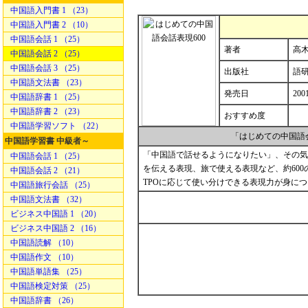
中国語入門書 1 （23）
中国語入門書 2 （10）
中国語会話 1 （25）
著者
高木
中国語会話 2 （25）
中国語会話 3 （25）
出版社
語
中国語文法書 （23）
発売日
200
中国語辞書 1 （25）
中国語辞書 2 （23）
おすすめ度
中国語学習ソフト （22）
「はじめての中国語
中国語学習書 中級者～
「中国語で話せるようになりたい」、その気
中国語会話 1 （25）
を伝える表現、旅で使える表現など、約60
中国語会話 2 （21）
TPOに応じて使い分けできる表現力が身に
中国語旅行会話 （25）
中国語文法書 （32）
ビジネス中国語 1 （20）
ビジネス中国語 2 （16）
中国語読解 （10）
中国語作文 （10）
中国語単語集 （25）
中国語検定対策 （25）
中国語辞書 （26）