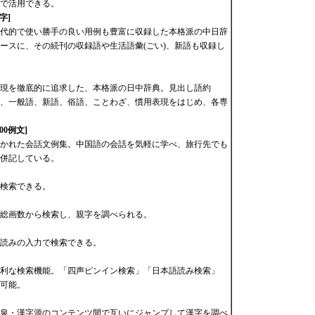
で活用できる。
字]
00語、現代的で使い勝手の良い用例も豊富に収録した本格派の中日辞
ースに、その続刊の収録語や生活語彙(ごい)、新語も収録し
現を徹底的に追求した、本格派の日中辞典。見出し語約
録。基本語、一般語、新語、俗語、ことわざ、慣用表現をはじめ、各専
0例文]
かれた会話文例集。中国語の会話を気軽に学べ、旅行先でも
併記している。
検索できる。
総画数から検索し、親字を調べられる。
日本語読みの入力で検索できる。
利な検索機能。「四声ピンイン検索」「日本語読み検索」
可能。
泉・漢字源のコンテンツ間で互いにジャンプして漢字を調べ