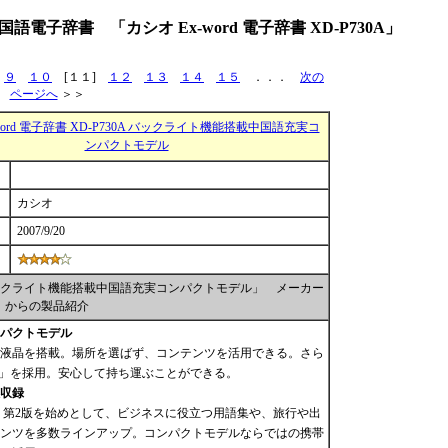
電子辞書 「カシオ Ex-word 電子辞書 XD-P730A」
９
１０
[１１]
１２
１３
１４
１５
．．．
次の
ページへ
＞＞
word 電子辞書 XD-P730A バックライト機能搭載中国語充実コ
ンパクトモデル
カシオ
2007/9/20
30A バックライト機能搭載中国語充実コンパクトモデル」 メーカー
からの製品紹介
パクトモデル
液晶を搭載。場所を選ばず、コンテンツを活用できる。さら
T」を採用。安心して持ち運ぶことができる。
収録
 第2版を始めとして、ビジネスに役立つ用語集や、旅行や出
ンツを多数ラインアップ。コンパクトモデルならではの携帯