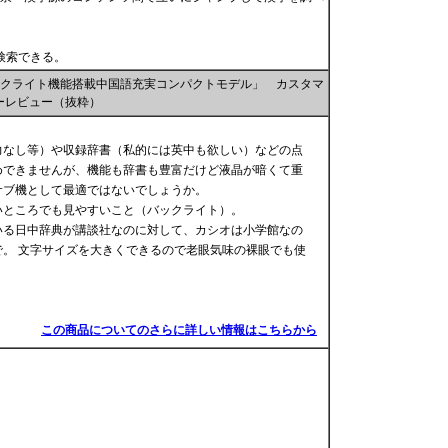
検索できる。
30A バックライト機能搭載中国語充実コンパクトモデル」 カスタマ
ーレビュー（抜粋）
力なし等）や収録辞書（私的には英中も欲しい）などの点
めできませんが、機能も辞書も豊富だけど液晶が暗くて重
のサブ機として最適ではないでしょうか。
いところでも見やすいこと（バックライト）。
いる日中辞典が講談社なのに対して、カシオは小学館なの
。 文字サイズを大きくできるので老眼気味の裸眼でも使
この商品についてのさらに詳しい情報はこちらから