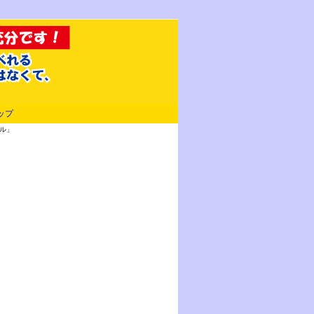
ップ
デル」