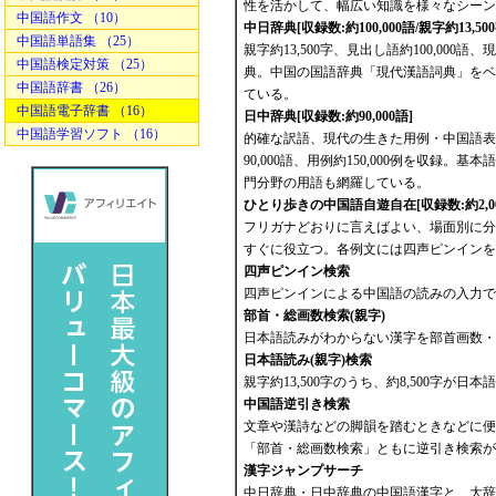
性を活かして、幅広い知識を様々なシーン
中国語作文 （10）
中日辞典[収録数:約100,000語/親字約13,500
中国語単語集 （25）
親字約13,500字、見出し語約100,0
中国語検定対策 （25）
典。中国の国語辞典「現代漢語詞典」をベ
中国語辞書 （26）
ている。
中国語電子辞書 （16）
日中辞典[収録数:約90,000語]
中国語学習ソフト （16）
的確な訳語、現代の生きた用例・中国語表
90,000語、用例約150,000例を収
門分野の用語も網羅している。
ひとり歩きの中国語自遊自在[収録数:約2,00
フリガナどおりに言えばよい、場面別に分
すぐに役立つ。各例文には四声ピンインを
四声ピンイン検索
四声ピンインによる中国語の読みの入力で
部首・総画数検索(親字)
日本語読みがわからない漢字を部首画数・
日本語読み(親字)検索
親字約13,500字のうち、約8,500字が
中国語逆引き検索
文章や漢詩などの脚韻を踏むときなどに便
「部首・総画数検索」ともに逆引き検索が
漢字ジャンプサーチ
中日辞典・日中辞典の中国語漢字と、大辞