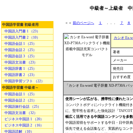
中級者～上級者 中国語
＜＜
前のページへ
１
．．．
７
８
中国語学習書 初級者用
中国語入門書 1 （23）
中国語入門書 2 （10）
カシオ Ex-
中国語会話 1 （25）
中国語会話 2 （25）
著者
中国語会話 3 （25）
メーカー
中国語文法書 （23）
中国語辞書 1 （25）
発売日
中国語辞書 2 （23）
おすすめ度
中国語学習ソフト （22）
「カシオ Ex-word 電子辞書 XD-P7
中国語学習書 中級者～
中国語会話 1 （25）
使用シーンが広がる、携帯性に優れたコン
中国語会話 2 （21）
コンパクトボディにバックライト機能付き
中国語旅行会話 （25）
に、堅牢性を追求した強化設計「TAFCO
中国語文法書 （32）
幅広く活用できる中国語コンテンツを多数
ビジネス中国語 1 （20）
中国語習得をサポートする中日・日中辞典
ビジネス中国語 2 （16）
張先で使える会話集など、実践的なコンテ
中国語読解 （10）