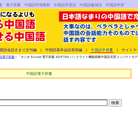
国語電子辞書 電子辞書 中国語学習教材 中国語学習法 中国語勉強法 中国語学習
国語会話きまり文句編
｜
中国語基本会話表現編
｜
中国語学習書
｜
サイトマ
語電子辞書
＞「カシオ Ex-word 電子辞書 XD-P730A バックライト機能搭載中国語充実コンパクトモ
中国語電子辞書