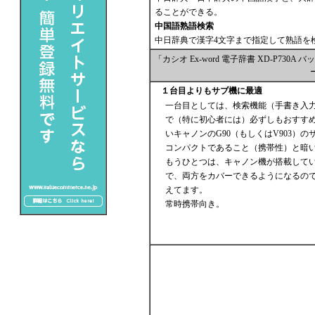
ることができる。
中国語熟語検索
中日辞典で漢字4文字まで指定して熟語を
「カシオ Ex-word 電子辞書 XD-P7
１台目よりもサブ機に最適
一台目としては、検索機能（手書き入
で（特に初心者には）必ずしもおすす
いキャノンのG90（もしくはV903）
コンパクトであること（携帯性）と暗
もうひとつは、キャノン機が搭載して
で、両方をカバーできるようになるので
えてます。
常時携帯向き。