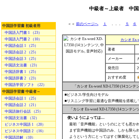
中級者～上級者 中国語電
＜＜
前のページへ
１
．．．
５
６
中国語学習書 初級者用
中国語入門書 1 （23）
中国語入門書 2 （10）
カシオ Ex-
中国語会話 1 （25）
著者
中国語会話 2 （25）
中国語会話 3 （25）
メーカー
中国語文法書 （23）
発売日
2
中国語辞書 1 （25）
おすすめ度
中国語辞書 2 （23）
中国語学習ソフト （22）
「カシオ Ex-word XD-L7350 (
中国語学習書 中級者～
■ビジネス/学生向けモデル
中国語会話 1 （25）
■リスニング学習に最適な音声機能を搭載し
中国語会話 2 （21）
「カシオ Ex-word XD-L7350 (1
中国語旅行会話 （25）
使いようによっては…
中国語文法書 （32）
最初「音声機能」というのにとても惹か
ビジネス中国語 1 （20）
まず音声機能は中国語のみ、しかも限ら
ビジネス中国語 2 （16）
ようという方にとってはすぐ陳腐化して
中国語読解 （10）