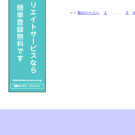
＜＜
前のページへ
１
．．．
５