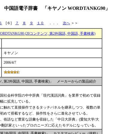
中国語電子辞書 「キヤノン WORDTANKG90」
５
[６]
７
８
９
１０
．．．
次へ
＞＞
RDTANKG90 (20コンテンツ, 第2外国語, 中国語, 手書検索)
キヤノン
2006/4/7
ンツ, 第2外国語, 中国語, 手書検索)」 メーカーからの製品紹介
国社会科学院の中中辞典「現代漢語詞典」を業界で初めて収録
幅に拡充している。
に触れて直接操作できるタッチパネルを継承しつつ、複数の単
初めて搭載するなど、操作性をさらに進化させている。
、俗語など豊富な語彙を収録した「中日大辞典」(愛知大学/大
や翻訳家といったプロのニーズに応えたモデルになっている。
ツ, 第2外国語, 中国語, 手書検索)」 カスタマーレビュー（抜粋）