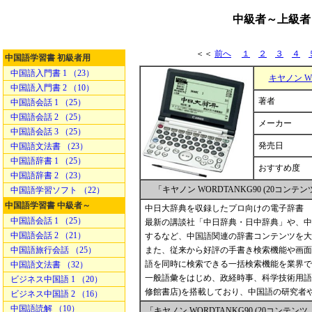
中級者～上級者 
＜＜
前へ
１
２
３
４
中国語学習書 初級者用
中国語入門書 1 （23）
キヤノン WO
中国語入門書 2 （10）
著者
中国語会話 1 （25）
中国語会話 2 （25）
メーカー
中国語会話 3 （25）
発売日
中国語文法書 （23）
中国語辞書 1 （25）
おすすめ度
中国語辞書 2 （23）
「キヤノン WORDTANKG90 (20コンテ
中国語学習ソフト （22）
中国語学習書 中級者～
中日大辞典を収録したプロ向けの電子辞書
中国語会話 1 （25）
最新の講談社「中日辞典・日中辞典」や、中
中国語会話 2 （21）
するなど、中国語関連の辞書コンテンツを大
中国語旅行会話 （25）
また、従来から好評の手書き検索機能や画面
語を同時に検索できる一括検索機能を業界で
中国語文法書 （32）
一般語彙をはじめ、政経時事、科学技術用語
ビジネス中国語 1 （20）
修館書店)を搭載しており、中国語の研究者
ビジネス中国語 2 （16）
中国語読解 （10）
「キヤノン WORDTANKG90 (20コンテン