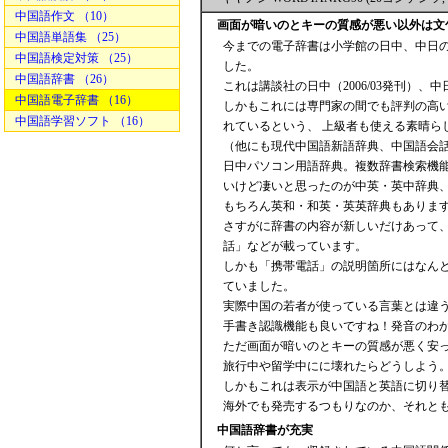
中国語作文 （10）
画面が暗いのとキーの質感が悪い以外は文
中国語単語集 （25）
今までの電子辞書は小学館の日中、中日
中国語検定対策 （25）
した。
中国語辞書 （26）
これは講談社の日中（2006/03発刊）、中
中国語電子辞書 （16）
しかもこれには専門家の間でも評判の高
中国語学習ソフト （16）
れているという、 上級者も使える素晴ら
（他にも現代中国語新語辞典、中国語会話
日中パソコン用語辞典。複数辞書検索機能
いけど凄いと思ったのが中英・英中辞典
もちろん英和・和英・英英辞典もありま
さすがに辞書の内容が新しいだけあって
話」などが載っています。
しかも「携帯電話」の説明箇所にはなんと
ていました。
実際中国の若者が使っている言葉とは違
手書き認識機能も良いですね！発音のわ
ただ画面が暗いのとキーの質感が悪く安
旅行中や留学中にに壊れたらどうしよう
しかもこれは表示が中国語と英語に切り
海外でも発売するつもりなのか、それと
中国語辞書が充実