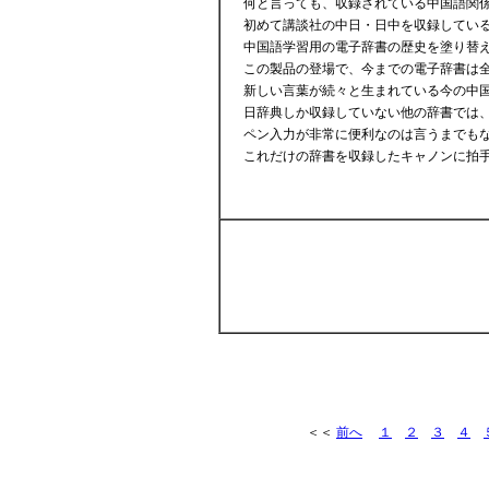
何と言っても、収録されている中国語関
初めて講談社の中日・日中を収録している
中国語学習用の電子辞書の歴史を塗り替
この製品の登場で、今までの電子辞書は
新しい言葉が続々と生まれている今の中国
日辞典しか収録していない他の辞書では、
ペン入力が非常に便利なのは言うまでもな
これだけの辞書を収録したキャノンに拍
＜＜
前へ
１
２
３
４