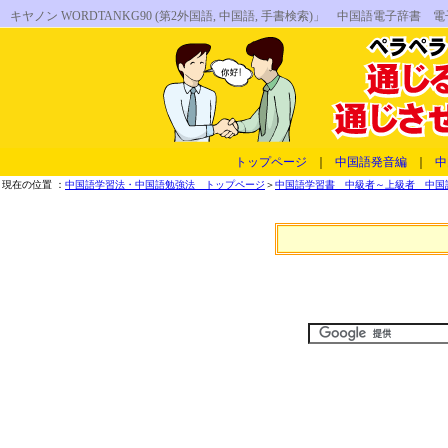
キヤノン WORDTANKG90 (第2外国語, 中国語, 手書検索)」 中国語電子
トップページ
｜
中国語発音編
｜
中
現在の位置 ：
中国語学習法・中国語勉強法 トップページ
＞
中国語学習書 中級者～上級者 中国