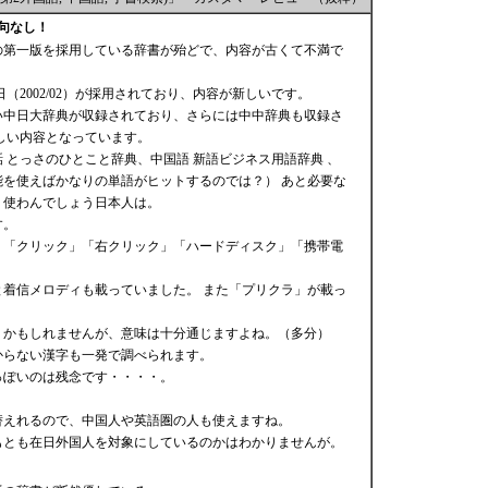
句なし！
の第一版を採用している辞書が殆どで、内容が古くて不満で
日（2002/02）が採用されており、内容が新しいです。
い中日大辞典が収録されており、さらには中中辞典も収録さ
しい内容となっています。
 とっさのひとこと辞典、中国語 新語ビジネス用語辞典 、
を使えばかなりの単語がヒットするのでは？） あと必要な
、使わんでしょう日本人は。
す。
、「クリック」「右クリック」「ハードディスク」「携帯電
着信メロディも載っていました。 また「プリクラ」が載っ
うかもしれませんが、意味は十分通じますよね。（多分）
からない漢字も一発で調べられます。
っぽいのは残念です・・・・。
。
替えれるので、中国人や英語圏の人も使えますね。
もとも在日外国人を対象にしているのかはわかりませんが。