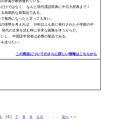
係の辞書が断然優れている。
だけではなく、 なんと現代漢語辞典に中日大辞典まで！
える画期的な新製品である。
全て無用になったと言っても良い。
の情勢を考えれば、 10年以上も前に発行された小学館の中
 現代の文章を読む時に非常な困難を伴うからだ。
いし、 中国語学習者は必携の製品である。
手を送りたい。
この商品についてのさらに詳しい情報はこちらから
５
[６]
７
８
９
１０
．．．
次へ
＞＞