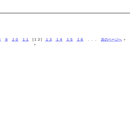
８
９
１０
１１
[１２]
１３
１４
１５
１６
．．．
次のページへ
＞
＞