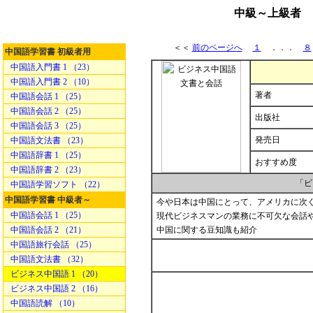
中級～上級者 
＜＜
前のページへ
１
．．．
８
中国語学習書 初級者用
中国語入門書 1 （23）
中国語入門書 2 （10）
著者
中国語会話 1 （25）
中国語会話 2 （25）
出版社
中国語会話 3 （25）
発売日
中国語文法書 （23）
中国語辞書 1 （25）
おすすめ度
中国語辞書 2 （23）
「ビ
中国語学習ソフト （22）
中国語学習書 中級者～
今や日本は中国にとって、アメリカに次
中国語会話 1 （25）
現代ビジネスマンの業務に不可欠な会話
中国語会話 2 （21）
中国に関する豆知識も紹介
中国語旅行会話 （25）
中国語文法書 （32）
ビジネス中国語 1 （20）
ビジネス中国語 2 （16）
中国語読解 （10）