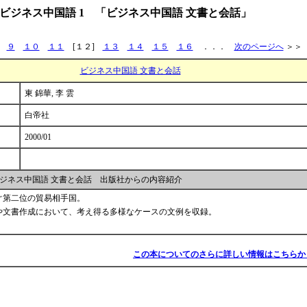
ビジネス中国語 1 「ビジネス中国語 文書と会話」
９
１０
１１
[１２]
１３
１４
１５
１６
．．．
次のページへ
＞＞
ビジネス中国語 文書と会話
東 錦華, 李 雲
白帝社
2000/01
ジネス中国語 文書と会話 出版社からの内容紹介
ぐ第二位の貿易相手国。
や文書作成において、考え得る多様なケースの文例を収録。
この本についてのさらに詳しい情報はこちらか