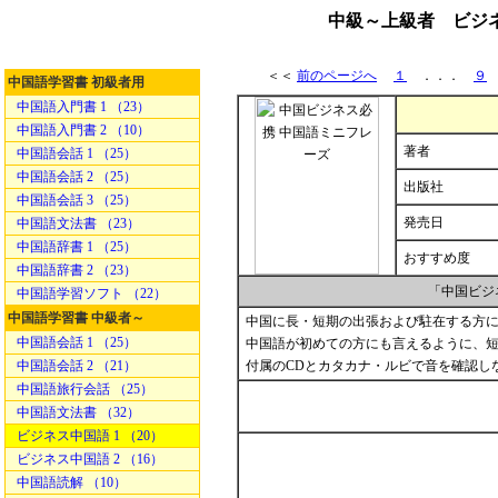
中級～上級者 ビジネ
＜＜
前のページへ
１
．．．
９
中国語学習書 初級者用
中国語入門書 1 （23）
中国語入門書 2 （10）
著者
中国語会話 1 （25）
中国語会話 2 （25）
出版社
中国語会話 3 （25）
発売日
中国語文法書 （23）
中国語辞書 1 （25）
おすすめ度
中国語辞書 2 （23）
「中国ビジ
中国語学習ソフト （22）
中国語学習書 中級者～
中国に長・短期の出張および駐在する方
中国語会話 1 （25）
中国語が初めての方にも言えるように、
中国語会話 2 （21）
付属のCDとカタカナ・ルビで音を確認し
中国語旅行会話 （25）
中国語文法書 （32）
ビジネス中国語 1 （20）
ビジネス中国語 2 （16）
中国語読解 （10）