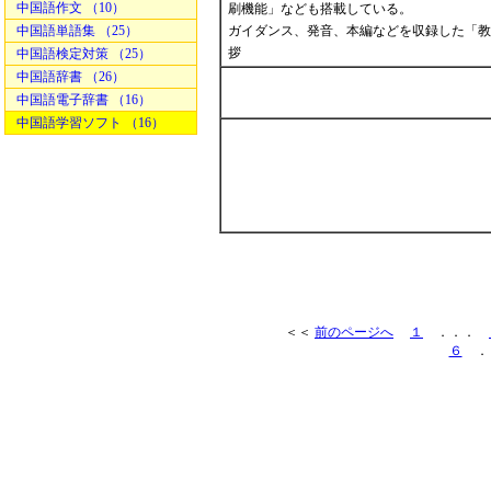
中国語作文 （10）
刷機能」なども搭載している。
中国語単語集 （25）
ガイダンス、発音、本編などを収録した「教科
拶
中国語検定対策 （25）
中国語辞書 （26）
中国語電子辞書 （16）
中国語学習ソフト （16）
＜＜
前のページへ
１
．．．
６
．