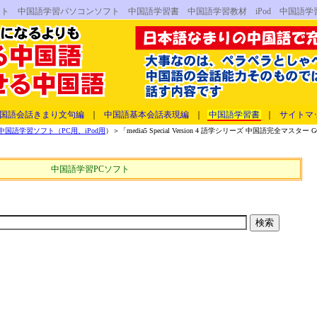
D 中国語学習ソフト 中国語学習パソコンソフト 中国語学習書 中国語学習教材 iPod 中国語学
国語会話きまり文句編
｜
中国語基本会話表現編
｜
中国語学習書
｜
サイトマ
国語学習ソフト（PC用、iPod用
）＞「media5 Special Version 4 語学シリーズ 中国語完全マスター 
中国語学習PCソフト