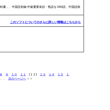
書」、中国語初級/中級重要単語・熟語を1800語、中国語挨
このソフトについてのさらに詳しい情報はこちらから
８
９
１０
１１
[１２]
１３
１４
１５
１
．．
次のページへ
＞＞