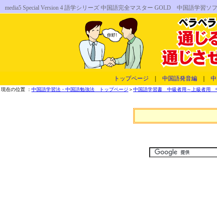
media5 Special Version 4 語学シリーズ 中国語完全マスター GOL
トップページ
｜
中国語発音編
｜
中
現在の位置 ：
中国語学習法・中国語勉強法 トップページ
＞
中国語学習書 中級者用～上級者用 中