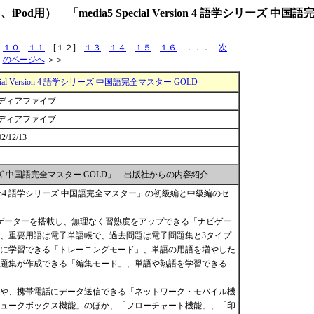
） 「media5 Special Version 4 語学シリーズ 中国
１０
１１
[１２]
１３
１４
１５
１６
．．．
次
のページへ
＞＞
pecial Version 4 語学シリーズ 中国語完全マスター GOLD
ディアファイブ
ディアファイブ
02/12/13
 4 語学シリーズ 中国語完全マスター GOLD」 出版社からの内容紹介
Version4 語学シリーズ 中国語完全マスター」の初級編と中級編のセ
ゲーターを搭載し、無理なく習熟度をアップできる「ナビゲー
、重要用語は電子単語帳で、過去問題は電子問題集と3タイプ
に学習できる「トレーニングモード」、単語の用語を増やした
題集が作成できる「編集モード」、単語や熟語を学習できる
。
や、携帯電話にデータ送信できる「ネットワーク・モバイル機
ュークボックス機能」のほか、「フローチャート機能」、「印