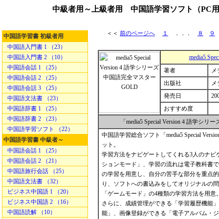
中級者用～上級者用 中国語学習ソフト（PC用、iPod用
＜＜
前のページへ
１
．．．
８
９
中国語学習書 初級者用
中国語入門書 1 （23）
中国語入門書 2 （10）
media5 S
中国語会話 1 （25）
著者
メ
中国語会話 2 （25）
出版社
メ
中国語会話 3 （25）
発売日
20
中国語文法書 （23）
中国語辞書 1 （25）
おすすめ度
中国語辞書 2 （23）
「media5 Special Version
中国語学習ソフト （22）
中国語学習総合ソフト「media5 Special 
中国語学習書 中級者～
ット。
中国語会話 1 （25）
学習方法をナビゲートしてくれる3人のナビ
中国語会話 2 （21）
ションモード」、学習の流れは電子教科書で
中国語旅行会話 （25）
の学習を用意し、自分の苦手な部分を重点的
中国語文法書 （32）
り、ソフトへの書込みをしてオリジナルの問
ビジネス中国語 1 （20）
「ゲームモード」の4種類の学習方法を用意
ビジネス中国語 2 （16）
さらに、成績管理ができる「学習履歴機能」
中国語読解 （10）
能」、画像登録ができる「電子アルバム・ジ