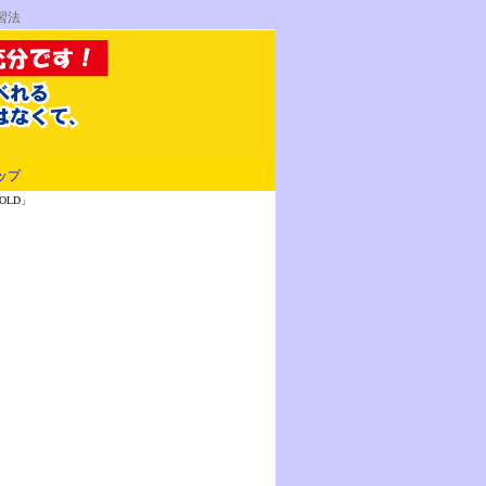
習法
ップ
GOLD」