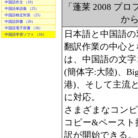
中国語作文 （10）
「蓬莱 2008 
中国語単語集 （25）
中国語検定対策 （25）
か
中国語辞書 （26）
中国語電子辞書 （16）
日本語と中国語の
中国語学習ソフト （16）
翻訳作業の中心と
は、中国語の文字
(簡体字:大陸)、B
港)、そして主流
に対応。
さまざまなコンピ
コピー&ペースト
訳が開始できる。