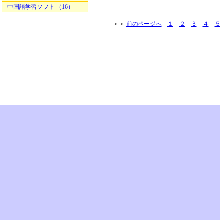
中国語学習ソフト （16）
＜＜
前のページへ
１
２
３
４