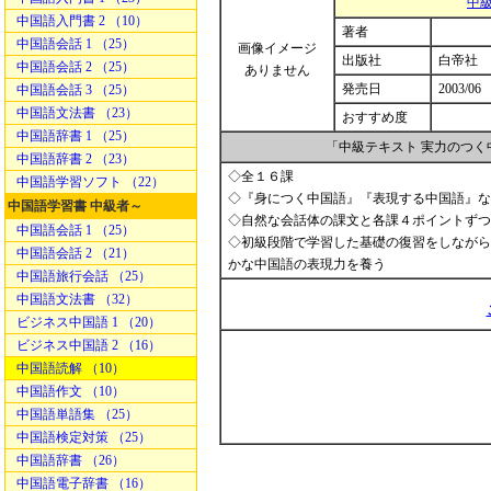
中
中国語入門書 2 （10）
著者
中国語会話 1 （25）
画像イメージ
出版社
白帝社
中国語会話 2 （25）
ありません
発売日
2003/06
中国語会話 3 （25）
中国語文法書 （23）
おすすめ度
中国語辞書 1 （25）
「中級テキスト 実力のつ
中国語辞書 2 （23）
◇全１６課
中国語学習ソフト （22）
◇『身につく中国語』『表現する中国語』な
中国語学習書 中級者～
◇自然な会話体の課文と各課４ポイントずつ
中国語会話 1 （25）
◇初級段階で学習した基礎の復習をしながら
中国語会話 2 （21）
かな中国語の表現力を養う
中国語旅行会話 （25）
中国語文法書 （32）
ビジネス中国語 1 （20）
ビジネス中国語 2 （16）
中国語読解 （10）
中国語作文 （10）
中国語単語集 （25）
中国語検定対策 （25）
中国語辞書 （26）
中国語電子辞書 （16）