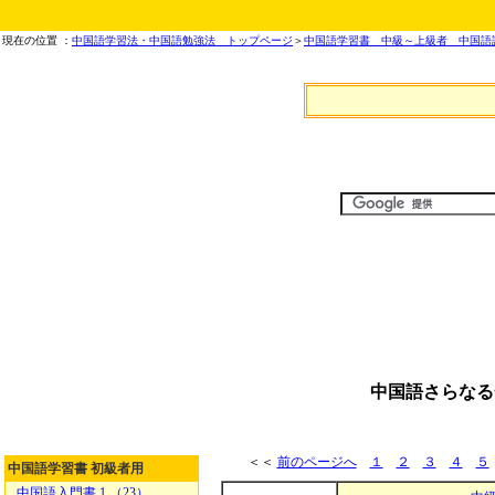
現在の位置 ：
中国語学習法・中国語勉強法 トップページ
＞
中国語学習書 中級～上級者 中国語
中国語さらなる
＜＜
前のページへ
１
２
３
４
５
中国語学習書 初級者用
中国語入門書 1 （23）