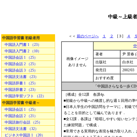
中級～上級者
＜＜
前のページへ
１
２
[３]
４
中国語学習書 初級者用
中国語入門書 1 （23）
中
中国語入門書 2 （10）
著者
尹 景春 (
中国語会話 1 （25）
画像イメージ
出版社
白水社
中国語会話 2 （25）
ありません
発売日
2002/03
中国語会話 3 （25）
中国語文法書 （23）
おすすめ度
中国語辞書 1 （25）
「中国語さらなる一歩 C
中国語辞書 2 （23）
［構成］全12課 各課4p.
中国語学習ソフト （22）
■初級から中級への橋渡し的な週１回用の準
中国語学習書 中級者～
■日本人学生の中国訪問をテーマに，初級で
中国語会話 1 （25）
ることを目的として編んであります．
中国語会話 2 （21）
■全12課．各課は「暗唱しやすい短いセン
中国語旅行会話 （25）
た練習問題」で構成．
中国語文法書 （32）
■常用できる実用的な表現を極力取り入れ，
ビジネス中国語 1 （20）