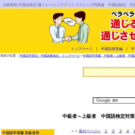
合格奪取 中国語検定3級トレーニングブック リスニング問題編 中国語検定 
トップページ
｜
中国語発音編
｜
中
現在の位置 ：
中国語学習法・中国語勉強法 トップページ
＞
中国語学習書 中級者～上級者 中国
中級者～上級者 中国語検定対策
＜＜
前のページへ
１
２
３
４
中国語学習書 初級者用