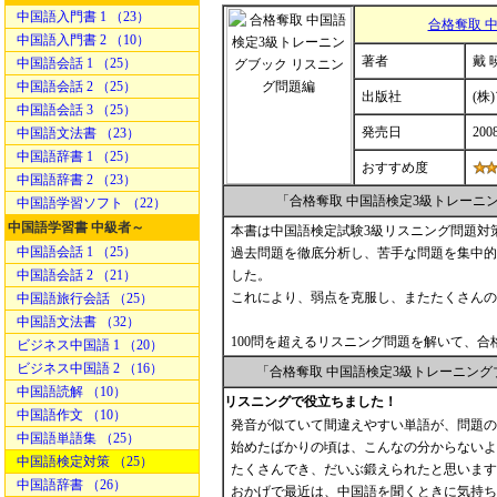
中国語入門書 1 （23）
合格奪取 
中国語入門書 2 （10）
著者
戴 
中国語会話 1 （25）
中国語会話 2 （25）
出版社
(株
中国語会話 3 （25）
発売日
200
中国語文法書 （23）
中国語辞書 1 （25）
おすすめ度
中国語辞書 2 （23）
「合格奪取 中国語検定3級トレーニ
中国語学習ソフト （22）
中国語学習書 中級者～
本書は中国語検定試験3級リスニング問題対
中国語会話 1 （25）
過去問題を徹底分析し、苦手な問題を集中的
中国語会話 2 （21）
した。
これにより、弱点を克服し、またたくさんの
中国語旅行会話 （25）
中国語文法書 （32）
100問を超えるリスニング問題を解いて、合
ビジネス中国語 1 （20）
ビジネス中国語 2 （16）
「合格奪取 中国語検定3級トレーニン
中国語読解 （10）
リスニングで役立ちました！
中国語作文 （10）
発音が似ていて間違えやすい単語が、問題の
中国語単語集 （25）
始めたばかりの頃は、こんなの分からないよ
中国語検定対策 （25）
たくさんでき、だいぶ鍛えられたと思います
中国語辞書 （26）
おかげで最近は、中国語を聞くときに気持ち