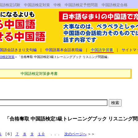
中国語検定試験 中国語検定対策 中検 中国語検定予想問題 中国語検定合格
国語会話きまり文句編
｜
中国語基本会話表現編
｜
中国語学習書
｜
サイトマ
語検定対策
＞「合格奪取 中国語検定3級トレーニングブック リスニング問題編」
中国語検定対策参考書
 「合格奪取 中国語検定3級トレーニングブック リスニング
５
[６]
７
８
９
１０
．．．
次のページへ
＞＞