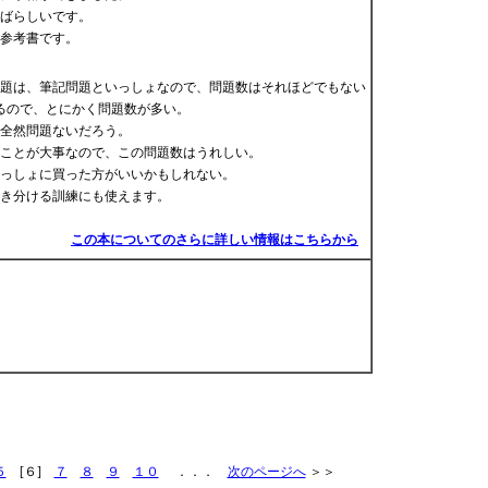
ばらしいです。
参考書です。
題は、筆記問題といっしょなので、問題数はそれほどでもない
るので、とにかく問題数が多い。
全然問題ないだろう。
ことが大事なので、この問題数はうれしい。
っしょに買った方がいいかもしれない。
き分ける訓練にも使えます。
この本についてのさらに詳しい情報はこちらから
５
[６]
７
８
９
１０
．．．
次のページへ
＞＞