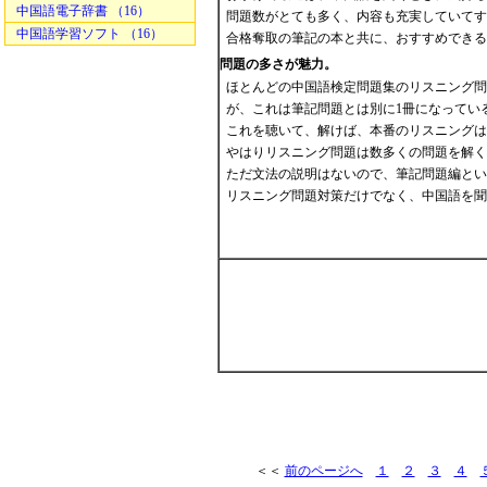
中国語電子辞書 （16）
問題数がとても多く、内容も充実していてす
中国語学習ソフト （16）
合格奪取の筆記の本と共に、おすすめできる
問題の多さが魅力。
ほとんどの中国語検定問題集のリスニング問
が、これは筆記問題とは別に1冊になってい
これを聴いて、解けば、本番のリスニングは
やはりリスニング問題は数多くの問題を解く
ただ文法の説明はないので、筆記問題編とい
リスニング問題対策だけでなく、中国語を聞
＜＜
前のページへ
１
２
３
４