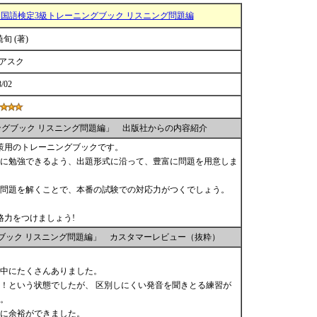
中国語検定3級トレーニングブック リスニング問題編
暁旬 (著)
)アスク
8/02
ングブック リスニング問題編」 出版社からの内容紹介
策用のトレーニングブックです。
に勉強できるよう、出題形式に沿って、豊富に問題を用意しま
問題を解くことで、本番の試験での対応力がつくでしょう。
格力をつけましょう!
グブック リスニング問題編」 カスタマーレビュー（抜粋）
中にたくさんありました。
！という状態でしたが、 区別しにくい発音を聞きとる練習が
。
に余裕ができました。