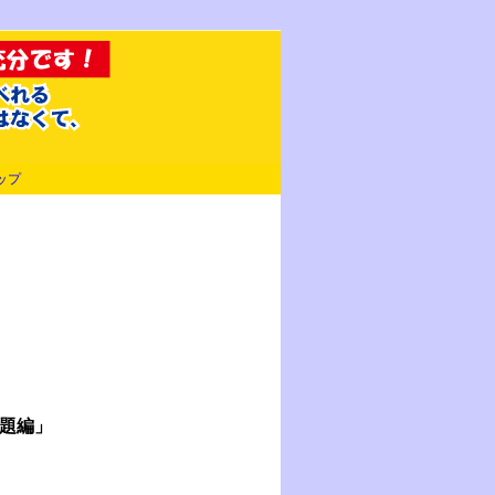
ップ
問題編」