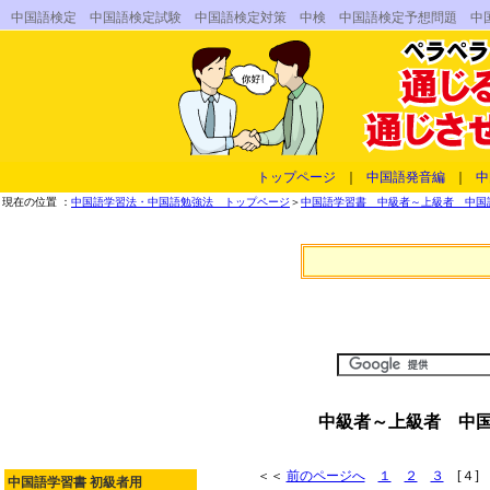
中国語検定 中国語検定試験 中国語検定対策 中検 中国語検定予想問題 
トップページ
｜
中国語発音編
｜
中
現在の位置 ：
中国語学習法・中国語勉強法 トップページ
＞
中国語学習書 中級者～上級者 中国
中級者～上級者 中
＜＜
前のページへ
１
２
３
[４
中国語学習書 初級者用