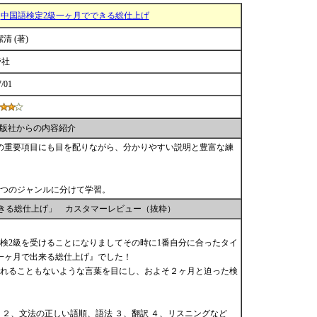
中国語検定2級一ヶ月でできる総仕上げ
潔清 (著)
帝社
7/01
版社からの内容紹介
の重要項目にも目を配りながら、分かりやすい説明と豊富な練
つのジャンルに分けて学習。
きる総仕上げ」 カスタマーレビュー（抜粋）
検2級を受けることになりましてその時に1番自分に合ったタイ
一ヶ月で出来る総仕上げ』でした！
れることもないような言葉を目にし、およそ２ヶ月と迫った検
 ２、文法の正しい語順、語法 ３、翻訳 ４、リスニングなど