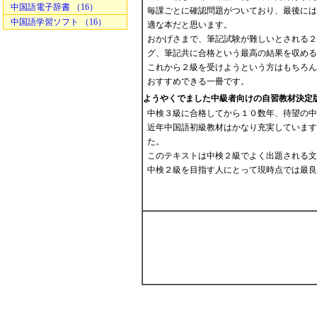
中国語電子辞書 （16）
毎課ごとに確認問題がついており、最後には
中国語学習ソフト （16）
適な本だと思います。
おかげさまで、筆記試験が難しいとされる２
グ、筆記共に合格という最高の結果を収める
これから２級を受けようという方はもちろん
おすすめできる一冊です。
ようやくでました中級者向けの自習教材決定
中検３級に合格してから１０数年、待望の中
近年中国語初級教材はかなり充実しています
た。
このテキストは中検２級でよく出題される文
中検２級を目指す人にとって現時点では最良