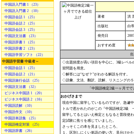
中国語入門書 1 （23）
中国語入門書 2 （10）
著者
洪 
中国語会話 1 （25）
中国語会話 2 （25）
出版社
白
中国語会話 3 （25）
発売日
200
中国語文法書 （23）
中国語辞書 1 （25）
おすすめ度
中国語辞書 2 （23）
出
中国語学習ソフト （22）
中国語学習書 中級者～
◇出題頻度が高い項目を中心に、3級レベル
中国語会話 1 （25）
習問題を用意。
中国語会話 2 （21）
◇解答には“なぜ？”がわかる解説を付す。
◇語彙、文法、翻訳、読解、リスニングの５
中国語旅行会話 （25）
中国語文法書 （32）
「中国語検定2級一ヶ月でで
ビジネス中国語 1 （20）
おかげさまで
ビジネス中国語 2 （16）
現在中国に留学しているものですが、急遽中
中国語読解 （10）
トルで惹かれたのがこの『中国語検定2級 
中国語作文 （10）
留学してるとはいえ検定ともなると普段使わ
中国語単語集 （25）
定試験に焦りを感じていました。
中国語検定対策 （25）
さっそくこの本を見ましたところ、
中国語辞書 （26）
１、区別しにくい単語の使い方、見分けかた