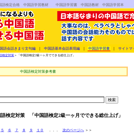
中国語検定合格 中国語学習教材 中国語学習書 中国語教材 中国語学習本
国語会話きまり文句編
｜
中国語基本会話表現編
｜
中国語学習書
｜
サイトマ
語検定対策
＞「中国語検定2級一ヶ月でできる総仕上げ」
中国語検定対策参考書
国語検定対策 「中国語検定2級一ヶ月でできる総仕上げ」
]
５
６
７
８
９
１０
．．．
次のページへ
＞＞