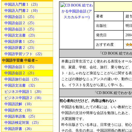
中国語入門書 1 （23）
中国語入門書 2 （10）
著者
趙 
中国語会話 1 （25）
中国語会話 2 （25）
出版社
明
中国語会話 3 （25）
発売日
200
中国語文法書 （23）
中国語辞書 1 （25）
おすすめ度
中国語辞書 2 （23）
「CD BOOK 絵
中国語学習ソフト （22）
中国語学習書 中級者～
本書は日常生活でよく使われる表現をオール
中国語会話 1 （25）
街、家庭、学校、会社、旅行、乗り物など、
中国語会話 2 （21）
ト・おしゃれなど身近なことがらに関する表
ことばの微妙なニュアンスの違いや、動作に
中国語旅行会話 （25）
も、イラストを見ながら楽しく学べ る。
中国語文法書 （32）
ビジネス中国語 1 （20）
「CD BOOK 絵でわ
ビジネス中国語 2 （16）
初心者向けだけど、内容は侮れない
中国語読解 （10）
中国語を勉強したての私には、いい教材だと
中国語作文 （10）
中国語の文法や簡単な会話を勉強したあと、
中国語単語集 （25）
大変困難です。
中国語検定対策 （25）
昨今出版さている本は、日常使うには、初心
中国語辞書 （26）
その点、先生の本は、中国語関係の教材には