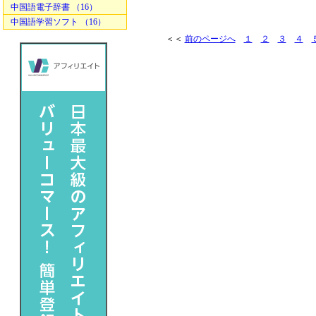
中国語電子辞書 （16）
中国語学習ソフト （16）
＜＜
前のページへ
１
２
３
４