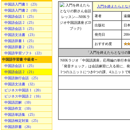
中国語入門書 1 （23）
入門を終えたらとなり
中国語入門書 2 （10）
著者
遠藤
中国語会話 1 （25）
中国語会話 2 （25）
出版社
日
中国語会話 3 （25）
発売日
200
中国語文法書 （23）
中国語辞書 1 （25）
おすすめ度
中国語辞書 2 （23）
「入門を終えたらとなりの
中国語学習ソフト （22）
中国語学習書 中級者～
NHKラジオ「中国語講座」応用編の単行本
中国語会話 1 （25）
「発音チェック」は会話練習に入る前に、発
中国語会話 2 （21）
1つのユニットにつき6つの課、4ユニット
中国語旅行会話 （25）
中国語文法書 （32）
ビジネス中国語 1 （20）
ビジネス中国語 2 （16）
中国語読解 （10）
中国語作文 （10）
中国語単語集 （25）
中国語検定対策 （25）
中国語辞書 （26）