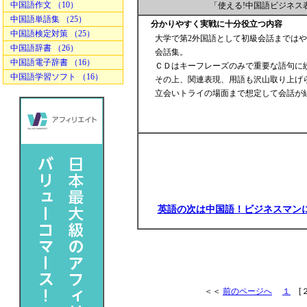
中国語作文 （10）
「使える!中国語ビジネス
中国語単語集 （25）
分かりやすく実戦に十分役立つ内容
中国語検定対策 （25）
大学で第2外国語として初級会話までは
中国語辞書 （26）
会話集。
中国語電子辞書 （16）
ＣＤはキーフレーズのみで重要な語句に
中国語学習ソフト （16）
その上、関連表現、用語も沢山取り上げ
立会いトライの場面まで想定して会話が
英語の次は中国語！ビジネスマン
＜＜
前のページへ
１
[