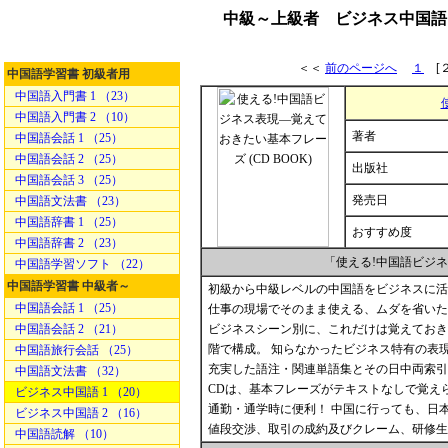
中級～上級者 ビジネス中国語
＜＜
前のページへ
１
[
中国語学習書 初級者用
中国語入門書 1 （23）
中国語入門書 2 （10）
著者
中国語会話 1 （25）
中国語会話 2 （25）
出版社
中国語会話 3 （25）
発売日
中国語文法書 （23）
中国語辞書 1 （25）
おすすめ度
中国語辞書 2 （23）
「使える!中国語ビジ
中国語学習ソフト （22）
中国語学習書 中級者～
初級から中級レベルの中国語をビジネスに活
中国語会話 1 （25）
仕事の現場でそのまま使える、ムダを省いた
中国語会話 2 （21）
ビジネスシーン別に、これだけは覚えておき
階で構成。 知らなかったビジネス特有の表
中国語旅行会話 （25）
充実した語注・関連単語集とその日中両索引
中国語文法書 （32）
CDは、基本フレーズがテキストなしで覚え
ビジネス中国語 1 （20）
通勤・通学時に便利！ 中国に行っても、日
ビジネス中国語 2 （16）
値段交渉、取引の成約及びクレーム、研修生
中国語読解 （10）