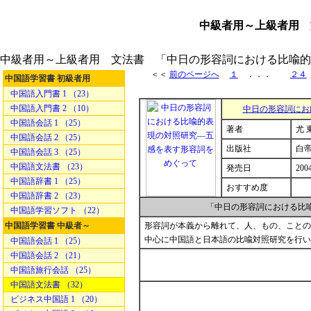
中級者用～上級者用 
中級者用～上級者用 文法書 「中日の形容詞における比喩的
＜＜
前のページへ
１
．．．
２４
中国語学習書 初級者用
中国語入門書 1 （23）
中国語入門書 2 （10）
中日の形容詞にお
中国語会話 1 （25）
著者
尤 
中国語会話 2 （25）
出版社
白
中国語会話 3 （25）
中国語文法書 （23）
発売日
200
中国語辞書 1 （25）
おすすめ度
中国語辞書 2 （23）
「中日の形容詞における比
中国語学習ソフト （22）
中国語学習書 中級者～
形容詞が本義から離れて、人、もの、ことの
中心に中国語と日本語の比喩対照研究を行い
中国語会話 1 （25）
中国語会話 2 （21）
中国語旅行会話 （25）
中国語文法書 （32）
ビジネス中国語 1 （20）