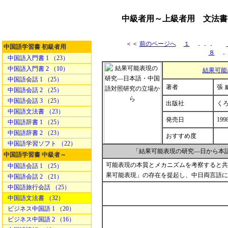
中級者用～上級者用 文法書
＜＜
前のページへ
１
．．．
中国語学習書 初級者用
８
．
中国語入門書 1 （23）
中国語入門書 2 （10）
結果可能
中国語会話 1 （25）
著者
張 
中国語会話 2 （25）
中国語会話 3 （25）
出版社
く
中国語文法書 （23）
発売日
1998
中国語辞書 1 （25）
中国語辞書 2 （23）
おすすめ度
中国語学習ソフト （22）
「結果可能表現の研究―日から本
中国語学習書 中級者～
可能表現の本質とメカニズムを考察すると共
中国語会話 1 （25）
果可能表現」の存在を提起し、中日両言語に
中国語会話 2 （21）
中国語旅行会話 （25）
中国語文法書 （32）
ビジネス中国語 1 （20）
ビジネス中国語 2 （16）