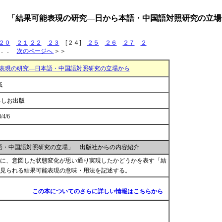
 「結果可能表現の研究―日から本語・中国語対照研究の立場
２０
２１
２２
２３
[２４]
２５
２６
２７
２
．．
次のページへ
＞＞
表現の研究―日本語・中国語対照研究の立場から
威
ろしお出版
/4/6
語・中国語対照研究の立場」 出版社からの内容紹介
に、意図した状態変化が思い通り実現したかどうかを表す「結
見られる結果可能表現の意味・用法を記述する。
この本についてのさらに詳しい情報はこちらから