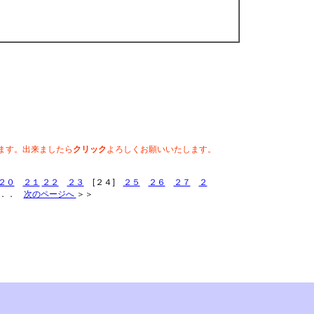
ます。出来ましたら
クリック
よろしくお願いいたします。
２０
２１
２２
２３
[２４]
２５
２６
２７
２
．．
次のページへ
＞＞