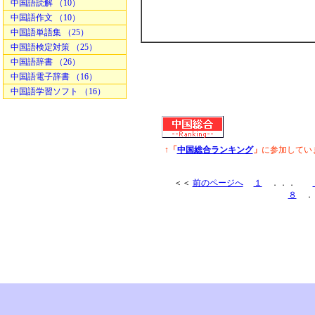
中国語読解 （10）
中国語作文 （10）
中国語単語集 （25）
中国語検定対策 （25）
中国語辞書 （26）
中国語電子辞書 （16）
中国語学習ソフト （16）
↑「
中国総合ランキング
」
に参加してい
＜＜
前のページへ
１
．．．
８
．