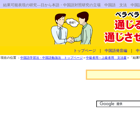
結果可能表現の研究―日から本語・中国語対照研究の立場 中国語 文法 中国
トップページ
｜
中国語発音編
｜
中
現在の位置 ：
中国語学習法・中国語勉強法 トップページ
＞
中級者用～上級者用 文法書
＞「結果