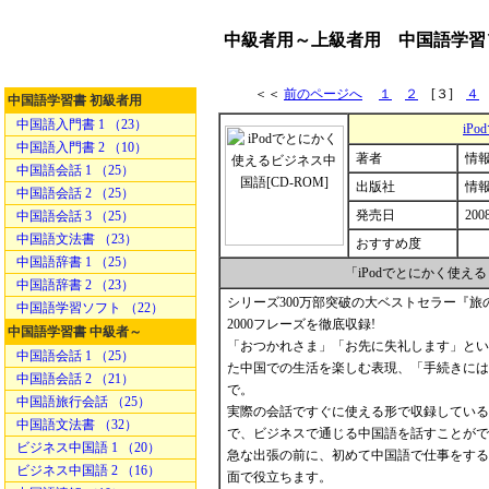
中級者用～上級者用 中国語学習ソ
＜＜
前のページへ
１
２
[３]
４
中国語学習書 初級者用
中国語入門書 1 （23）
iP
中国語入門書 2 （10）
著者
情
中国語会話 1 （25）
出版社
情
中国語会話 2 （25）
発売日
2008
中国語会話 3 （25）
中国語文法書 （23）
おすすめ度
中国語辞書 1 （25）
「iPodでとにかく使
中国語辞書 2 （23）
シリーズ300万部突破の大ベストセラー『旅
中国語学習ソフト （22）
2000フレーズを徹底収録!
中国語学習書 中級者～
「おつかれさま」「お先に失礼します」とい
中国語会話 1 （25）
た中国での生活を楽しむ表現、「手続きには
中国語会話 2 （21）
で。
中国語旅行会話 （25）
実際の会話ですぐに使える形で収録している
中国語文法書 （32）
で、ビジネスで通じる中国語を話すことがで
ビジネス中国語 1 （20）
急な出張の前に、初めて中国語で仕事をする
ビジネス中国語 2 （16）
面で役立ちます。