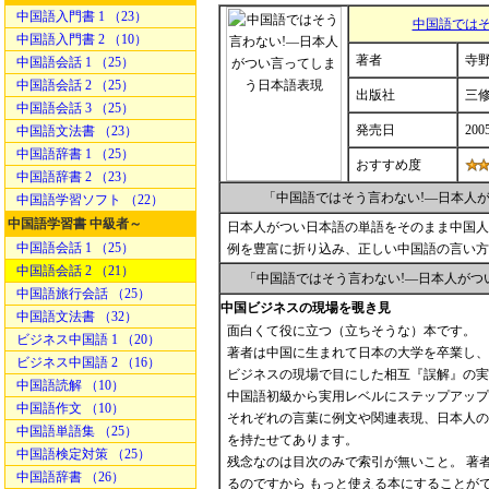
中国語入門書 1 （23）
中国語ではそ
中国語入門書 2 （10）
著者
寺野
中国語会話 1 （25）
中国語会話 2 （25）
出版社
三
中国語会話 3 （25）
発売日
200
中国語文法書 （23）
中国語辞書 1 （25）
おすすめ度
中国語辞書 2 （23）
「中国語ではそう言わない!―日本人
中国語学習ソフト （22）
中国語学習書 中級者～
日本人がつい日本語の単語をそのまま中国人
中国語会話 1 （25）
例を豊富に折り込み、正しい中国語の言い方
中国語会話 2 （21）
「中国語ではそう言わない!―日本人がつ
中国語旅行会話 （25）
中国ビジネスの現場を覗き見
中国語文法書 （32）
面白くて役に立つ（立ちそうな）本です。
ビジネス中国語 1 （20）
著者は中国に生まれて日本の大学を卒業し、
ビジネス中国語 2 （16）
ビジネスの現場で目にした相互『誤解』の実
中国語読解 （10）
中国語初級から実用レベルにステップアップ
中国語作文 （10）
それぞれの言葉に例文や関連表現、日本人の
中国語単語集 （25）
を持たせてあります。
中国語検定対策 （25）
残念なのは目次のみで索引が無いこと。 著
中国語辞書 （26）
るのですから もっと使える本にすることが