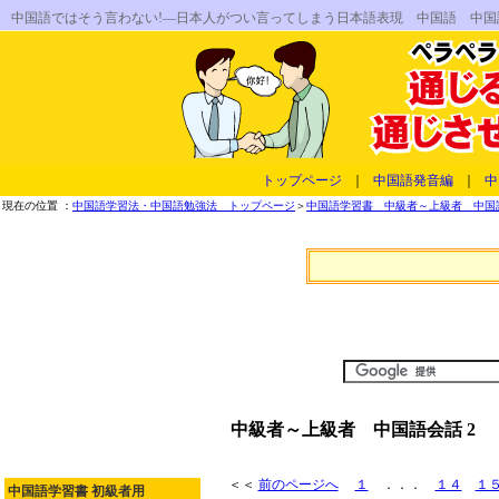
中国語ではそう言わない!―日本人がつい言ってしまう日本語表現 中国語 中
トップページ
｜
中国語発音編
｜
中
現在の位置 ：
中国語学習法・中国語勉強法 トップページ
＞
中国語学習書 中級者～上級者 中国語
中級者～上級者 中国語会話 2
＜＜
前のページへ
１
．．．
１４
１
中国語学習書 初級者用