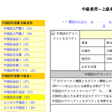
中級者用～上級
＜＜
前のページへ
１
．．．
１
中国語学習書 初級者用
０
．
中国語入門書 1 （23）
中国語入門書 2 （10）
中国語会話 1 （25）
著者
劉 
中国語会話 2 （25）
中国語会話 3 （25）
出版社
大
中国語文法書 （23）
発売日
200
中国語辞書 1 （25）
中国語辞書 2 （23）
おすすめ度
中国語学習ソフト （22）
「中国語のアスペクト
中国語学習書 中級者～
“了”のアスペクト機能とモダリティ機能と
中国語会話 1 （25）
200ページ以上にわたる緻密な分析が“了”の
中国語会話 2 （21）
中国語のアスペクトマーカー“了”「le」、“
中国語旅行会話 （25）
主観的な捉え方を表す文法カテゴリーである
中国語文法書 （32）
中国語のアスペクトとモダリティを考察する
ビジネス中国語 1 （20）
ビジネス中国語 2 （16）